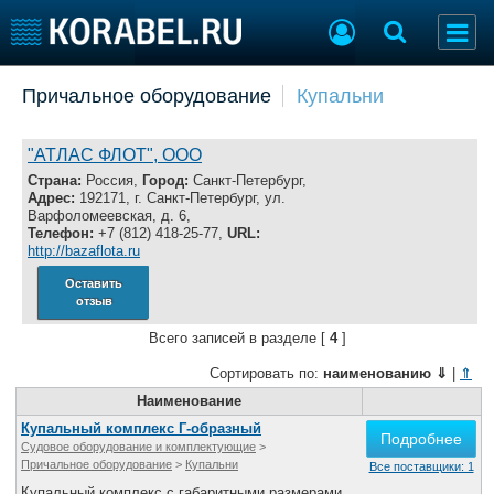
Добавить позицию
Причальное оборудование
Купальни
Судостроение
Торговая площадка
Пульс
Доска объявлений
"АТЛАС ФЛОТ", ООО
Новости
Продажа флота
Страна:
Россия,
Город:
Санкт-Петербург,
Адрес:
192171, г. Санкт-Петербург, ул.
Компании
Оборудование
Варфоломеевская, д. 6,
Репутация
Изделия
Телефон:
+7 (812) 418-25-77,
URL:
http://bazaflota.ru
Работа
Материалы
Крюинг
Услуги
Оставить
отзыв
Журнал
Реклама
Всего записей в разделе [
4
]
Сортировать по:
наименованию
⇓
|
⇑
Конференции
Наименование
Флот
Выставки и семинары
Галерея флота
Купальный комплекс Г-образный
Подробнее
Судовое оборудование и комплектующие
>
Личности
Форум
Причальное оборудование
>
Купальни
Все поставщики: 1
Словарь
Отзывы
Купальный комплекс с габаритными размерами