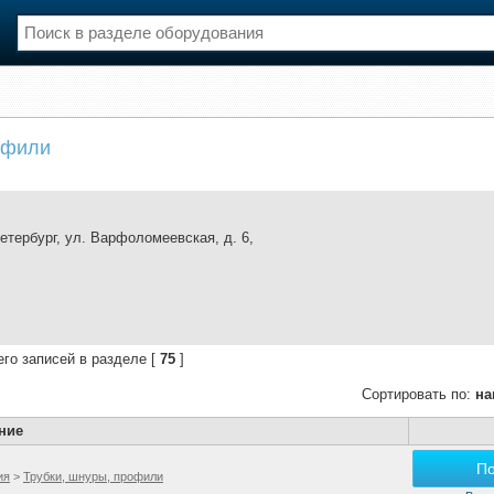
нции
Флот
офили
и и семинары
Галерея флота
и
Форум
Отзывы
Все службы
Петербург, ул. Варфоломеевская, д. 6,
его записей в разделе [
75
]
Сортировать по:
на
ние
П
ия
>
Трубки, шнуры, профили