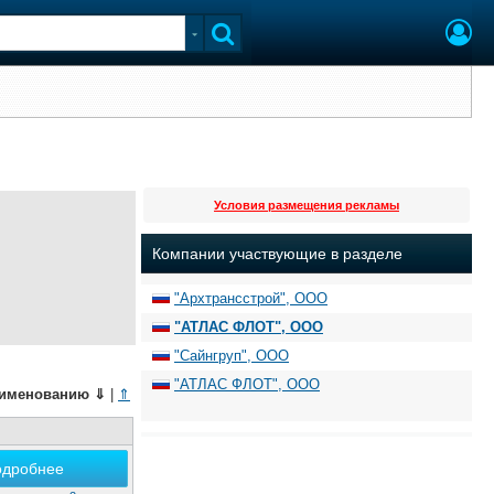
Условия размещения рекламы
Компании участвующие в разделе
"Архтрансстрой", ООО
"АТЛАС ФЛОТ", ООО
"Сайнгруп", ООО
"АТЛАС ФЛОТ", ООО
именованию
⇓
|
⇑
одробнее