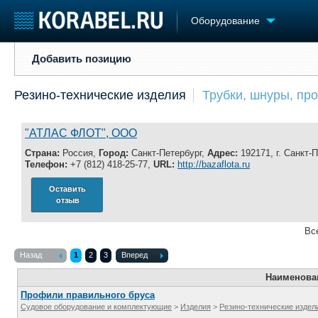
Оборудование
Добавить позицию
Добавить позицию
Судостроение
Торговая площадка
Конфере
Резино-технические изделия
Трубки, шнуры, пр
Пульс
Доска объявлений
Выставк
Новости
Продажа флота
Личност
Компании
Оборудование
Словарь
"АТЛАС ФЛОТ", ООО
Репутация
Изделия
Страна:
Россия,
Город:
Санкт-Петербург,
Адрес:
192171, г. Санкт-
Работа
Материалы
Телефон:
+7 (812) 418-25-77,
URL:
http://bazaflota.ru
Крюинг
Услуги
Оставить
Журнал
отзыв
Реклама
Вс
Назад
1
2
3
Вперед
Наименова
Профили правильного бруса
Судовое оборудование и комплектующие
>
Изделия
>
Резино-технические издел