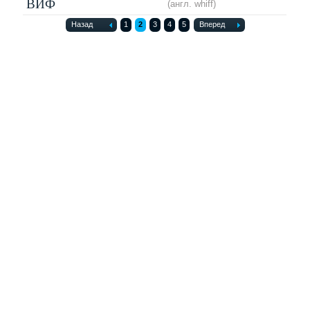
ВИФ
(англ. whiff)
Назад
1
2
3
4
5
Вперед