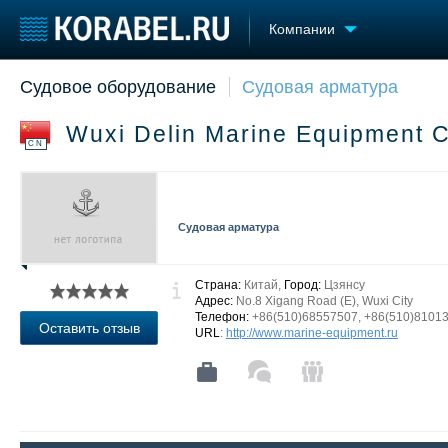
Компании
Судовое оборудование
Судовая арматура
Судостроение
Торговая площадка
Конфере
Пульс
Доска объявлений
Выставк
Wuxi Delin Marine Equipment 
Новости
Продажа флота
Личност
CN
Компании
Оборудование
Словарь
Репутация
Изделия
Работа
Материалы
Судовая арматура
Крюинг
Услуги
Журнал
Реклама
Страна:
Китай,
Город:
Цзянсу
Адрес:
No.8 Xigang Road (E), Wuxi City
Телефон:
+86(510)68557507, +86(510)8101
Оставить отзыв
URL
:
http://www.marine-equipment.ru