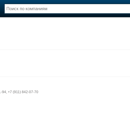
нции
Флот
и и семинары
Галерея флота
и
Форум
Отзывы
Все службы
1-94, +7 (911) 842-07-70