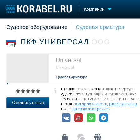
Компании
Судовое оборудование
Судовая арматура
Судостроение
Торговая площадка
Конфере
Пульс
Доска объявлений
Выставк
ПКФ УНИВЕРСАЛ
ООО
Новости
Продажа флота
Личност
RU
Компании
Оборудование
Словарь
Репутация
Изделия
Universal
Работа
Материалы
Universal
Крюинг
Услуги
Судовая арматура
Журнал
Реклама
Страна:
Россия,
Город:
Санкт-Петербург
Адрес:
195299,ул. Корнея Чуковского, 8/53
Телефон:
+7 (812) 219-12-01, +7 (911) 150-3
Оставить отзыв
E-mail
:
piterzip@rambler.ru
,
piterzip@mail.ru
URL
:
http://universalspb.com