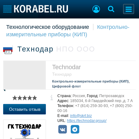
Технологическое оборудование
Контрольно-
Судостроение
Торговая площадка
измерительные приборы (КИП)
Пульс
Доска объявлений
Новости
Продажа флота
Технодар
НПО ООО
Компании
Оборудование
RU
Репутация
Изделия
Работа
Материалы
Teсhnodar
Крюинг
Услуги
Технодар
Журнал
,
Контрольно-измерительные приборы (КИП)
Цифровой флот
Реклама
Страна:
Россия,
Город:
Петрозаводск
Адрес:
185034, 6-й Гвардейский пер.,д. 7 А
Телефон:
+7 (814) 259-30-93, +7 (800) 250-
Конференции
Флот
Оставить отзыв
00-16
Выставки и семинары
Галерея флота
E-mail
:
info@skrt.biz
URL
:
https://technodar.group/
Личности
Форум
Словарь
Отзывы
Все службы