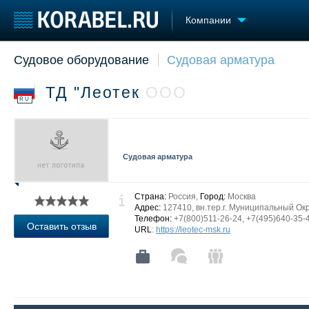
Компании
Судовое оборудование
Судовая арматура
Судостроение
Торговая площадка
Конфере
Пульс
Доска объявлений
Выставк
ТД "Леотек
ООО
Новости
Продажа флота
Личност
RU
Компании
Оборудование
Словарь
Репутация
Изделия
Работа
Материалы
Судовая арматура
Крюинг
Услуги
Журнал
Реклама
Страна:
Россия,
Город:
Москва
Адрес:
127410, вн.тер.г. Муниципальный Окру
Телефон:
+7(800)511-26-24, +7(495)640-35-
Оставить отзыв
URL
:
https://leotec-msk.ru