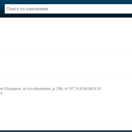
нции
Флот
и и семинары
Галерея флота
и
Форум
Отзывы
Все службы
г Отрадное, ш Алтуфьевское, д. 29Б, эт 3/7;7А;8;8А;8Б;9;10
45