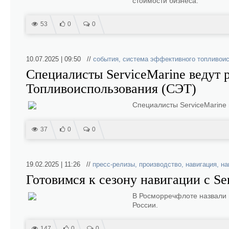
стоимости бизнеса.
53
0
0
10.07.2025 | 09:50 //
события
,
система эффективного топливои
Специалисты ServiceMarine ведут
Топливоиспользования (СЭТ)
Специалисты ServiceMarine в
37
0
0
19.02.2025 | 11:26 //
пресс-релизы
,
производство
,
навигация
,
на
Готовимся к сезону навигации с Se
В Росморречфлоте назвали 
России.
147
0
0