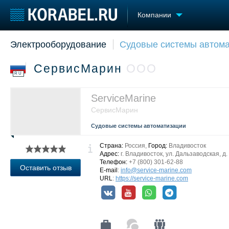
Компании
Электрооборудование
Судовые системы автома
Судостроение
Торговая площадка
Конфере
Пульс
Доска объявлений
Выставк
СервисМарин
ООО
Новости
Продажа флота
Личност
RU
Компании
Оборудование
Словарь
Репутация
Изделия
ServiceMarine
Работа
Материалы
СервисМарин
Крюинг
Услуги
Судовые системы автоматизации
Журнал
Реклама
Страна:
Россия,
Город:
Владивосток
Адрес:
г. Владивосток, ул. Дальзаводская, д.
Телефон:
+7 (800) 301-62-88
Оставить отзыв
E-mail
:
info@service-marine.com
URL
:
https://service-marine.com