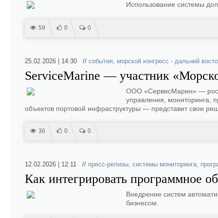
Использование системы дол
59
0
0
25.02.2026 | 14:30 //
события
,
морской конгресс - дальний восто
ServiceMarine — участник «Морск
ООО «СервисМарин» — росси
управления, мониторинга, п
объектов портовой инфраструктуры — представит свои реш
36
0
0
12.02.2026 | 12:11 //
пресс-релизы
,
системы мониторинга
,
прогр
Как интегрировать программное об
Внедрение систем автомати
бизнесом.