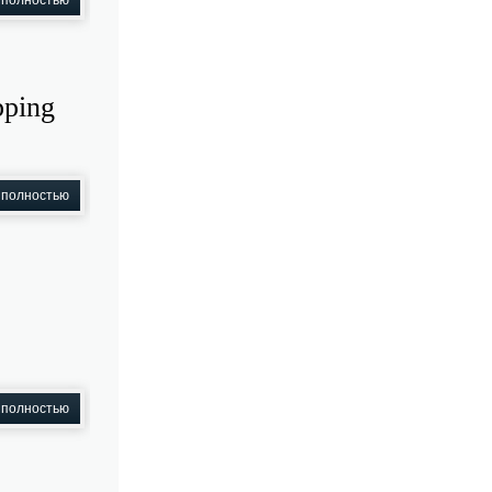
 полностью
pping
 полностью
 полностью