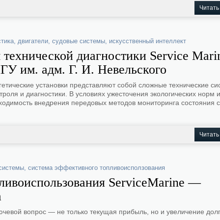
Читать
стика
,
двигатели
,
судовые системы
,
искусственный интеллект
 технической диагностики Service Mari
ГУ им. адм. Г. И. Невельского
етические установки представляют собой сложные технические си
роля и диагностики. В условиях ужесточения экологических норм 
ходимость внедрения передовых методов мониторинга состояния с
Читать
системы
,
система эффективного топливоисползования
ливоиспользования ServiceMarine —
а
ючевой вопрос — не только текущая прибыль, но и увеличение дол