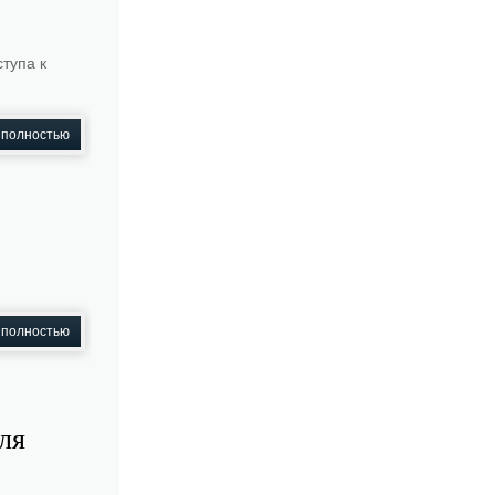
ступа к
 полностью
 полностью
ля