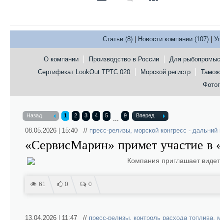
Статьи (8)
|
Новости компании (107)
|
У
О компании
Производство в России
Для рыбопромыс
Сертификат LookOut ТРТС 020
Морской регистр
Тамож
Фотог
Назад
1
2
3
4
5
9
Вперед
...
08.05.2026 | 15:40 //
пресс-релизы
,
морской конгресс - дальний
«СервисМарин» примет участие в 
Компания приглашает видеть
61
0
0
13.04.2026 | 11:47 //
пресс-релизы
,
контроль расхода топлива
,