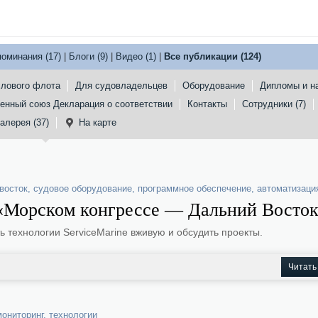
поминания (17)
|
Блоги (9)
|
Видео (1)
|
Все публикации (124)
лового флота
Для судовладельцев
Оборудование
Дипломы и н
енный союз Декларация о соответствии
Контакты
Сотрудники (7)
алерея (37)
На карте
 восток
,
судовое оборудование
,
программное обеспечение
,
автоматизаци
«Морском конгрессе — Дальний Восток
 технологии ServiceMarine вживую и обсудить проекты.
Читать
мониторинг
,
технологии