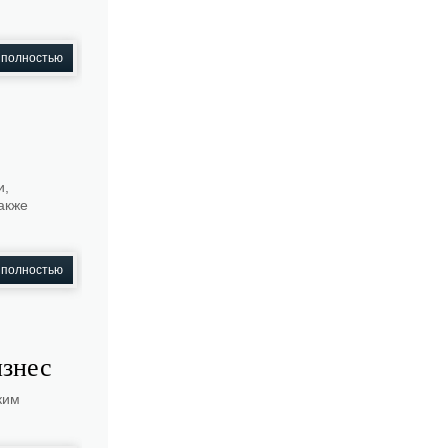
 полностью
и,
акже
 полностью
изнес
ким