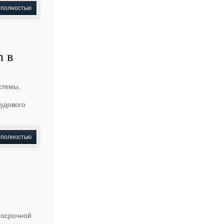
 полностью
n в
стемы,
и
удового
 полностью
госрочной