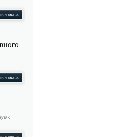
 полностью
вного
 полностью
путях