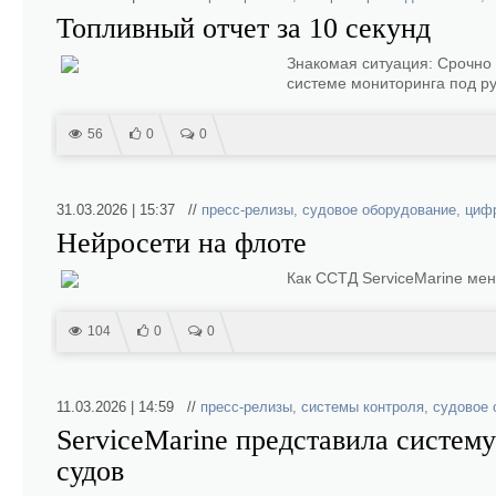
Топливный отчет за 10 секунд
Знакомая ситуация: Срочно н
системе мониторинга под ру
56
0
0
31.03.2026 | 15:37 //
пресс-релизы
,
судовое оборудование
,
циф
Нейросети на флоте
Как ССТД ServiceMarine мен
104
0
0
11.03.2026 | 14:59 //
пресс-релизы
,
системы контроля
,
судовое 
ServiceMarine представила систем
судов