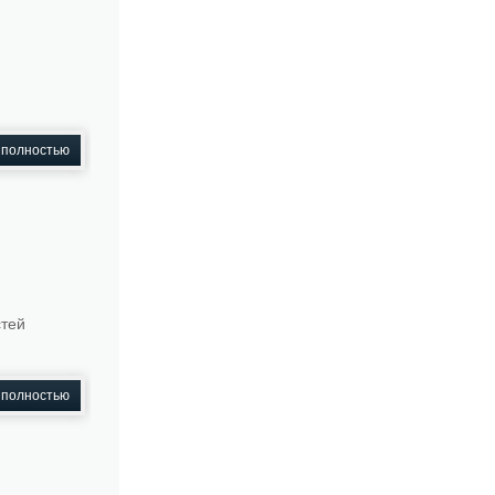
 полностью
стей
 полностью