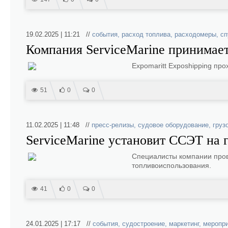
19.02.2025 | 11:21 //
события
,
расход топлива
,
расходомеры
,
сп
Компания ServiceMarine принимает 
Expomaritt Exposhipping про
51
0
0
11.02.2025 | 11:48 //
пресс-релизы
,
судовое оборудование
,
груз
ServiceMarine установит ССЭТ на 
Специалисты компании пров
топливоиспользования.
41
0
0
24.01.2025 | 17:17 //
события
,
судостроение
,
маркетинг
,
меропри