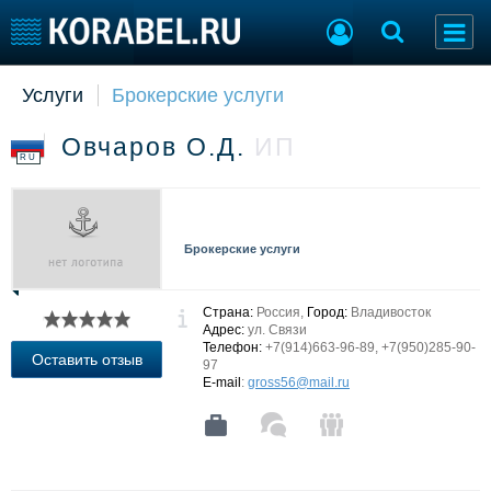
Услуги
Брокерские услуги
Судостроение
Торговая площадка
Пульс
Доска объявлений
Овчаров О.Д.
ИП
Новости
Продажа флота
RU
Компании
Оборудование
Репутация
Изделия
Работа
Материалы
Брокерские услуги
Крюинг
Услуги
Журнал
Реклама
Страна:
Россия,
Город:
Владивосток
Адрес:
ул. Связи
Телефон:
+7(914)663-96-89, +7(950)285-90-
Оставить отзыв
97
Конференции
Флот
E-mail
:
gross56@mail.ru
Выставки и семинары
Галерея флота
Личности
Форум
Словарь
Отзывы
Все службы