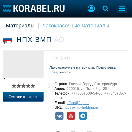
Материалы
Лакокрасочные материалы
Судостроение
Торговая площадка
Пульс
Доска объявлений
НПХ ВМП
АО
Новости
Продажа флота
RU
Компании
Оборудование
Репутация
Изделия
НПХ "ВМП"
Работа
Материалы
,
Лакокрасочные материалы
Подготовка
Крюинг
Услуги
поверхности
Журнал
Реклама
Страна:
Россия,
Город:
Екатеринбург
Адрес:
620016, ул. Ткачей, д. 25
Телефон:
+7 (800) 500-54-00, +7 (343) 357-
Оставить отзыв
30-97
Конференции
Флот
E-mail
:
office@fmp.ru
URL
:
https://vmp-holding.ru
Выставки и семинары
Галерея флота
Личности
Форум
Словарь
Отзывы
Все службы