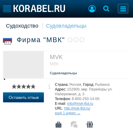
Судоходство
Судовладельцы
Судостроение
Торговая площадка
Пульс
Доска объявлений
Фирма "МВК"
ООО
Новости
Продажа флота
RU
Компании
Оборудование
Репутация
Изделия
MVK
Работа
Материалы
МВК
Крюинг
Услуги
Судовладельцы
Журнал
Реклама
Страна:
Россия,
Город:
Рыбинск
Адрес:
152900, мкр. Переборы ул.
Набережная, д. 3
Оставить отзыв
Телефон:
8-800-250-14-00
Конференции
Флот
E-mail
:
info@mvk-flot.ru
URL
:
http://mvk-flot.ru/
Выставки и семинары
Галерея флота
ещё 1 адрес →
Личности
Форум
Словарь
Отзывы
Все службы