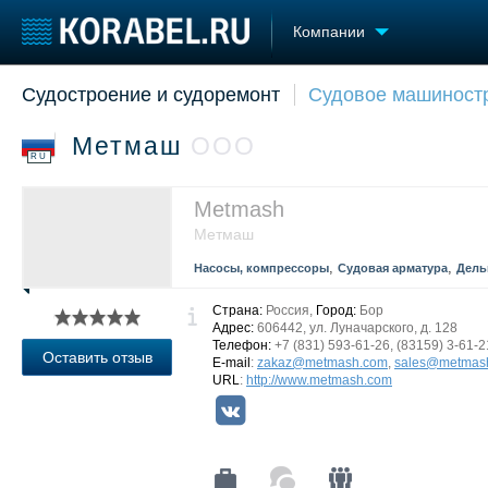
Компании
Судостроение и судоремонт
Судовое машиност
Судостроение
Торговая площадка
Конфере
Пульс
Доска объявлений
Выставк
Метмаш
ООО
Новости
Продажа флота
Личност
RU
Компании
Оборудование
Словарь
Репутация
Изделия
Metmash
Работа
Материалы
Метмаш
Крюинг
Услуги
,
,
Насосы, компрессоры
Судовая арматура
Дель
Журнал
Реклама
Страна:
Россия,
Город:
Бор
Адрес:
606442, ул. Луначарского, д. 128
Телефон:
+7 (831) 593-61-26, (83159) 3-61-2
Оставить отзыв
E-mail
:
zakaz@metmash.com
,
sales@metmas
URL
:
http://www.metmash.com