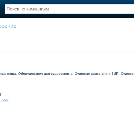
роение
нции
Флот
и и семинары
Галерея флота
и
Форум
Отзывы
Все службы
,
,
,
ные вещи
Оборудование для судоремонта
Судовые двигатели и ЗИП
Судово
1
h.com