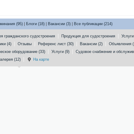
минания (95)
|
Блоги (18)
|
Вакансии (3)
|
Все публикации (214)
ля гражданского судостроения
Продукция для судостроения
Услуги
ки (4)
Отзывы
Референс лист (30)
Вакансии (2)
Объявления (
еское оборудование (33)
Услуги (9)
Судовое снабжение и обслужива
алерея (12)
На карте