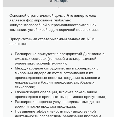
На карте
Основной стратегической целью
Атомэнергомаш
является формирование глобально
конкурентоспособной энергомашиностроительной
компании, устойчивой в долгосрочной перспективе.
Приоритетными стратегическими
задачами
АЭМ
являются:
Расширение присутствия предприятий Дивизиона в
смежных секторах (тепловой и альтернативной
энергетике, газонефтехимии);
Международное сотрудничество и кооперация с
мировыми лидерами путем встраивания в их
производственные цепочки, создания альянсов и
локализации в России передовых зарубежных
технологий;
Глобализация операций, включая локализацию
производства в приоритетных регионах присутствия;
Расширение перечня услуг, предлагаемых до, во
время и после продажи продукции;
Повышение эффективности производственной
деятельности посредством реализации программ