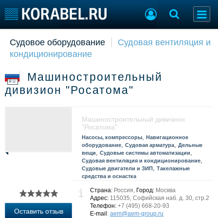
Судовое оборудование
Судовая вентиляция и
Судостроение
Торговая площадка
кондиционирование
Пульс
Доска объявлений
Новости
Продажа флота
Машиностроительный
Компании
Оборудование
RU
дивизион "Росатома"
Репутация
Изделия
Работа
Материалы
Крюинг
Услуги
Машиностроительный дивизион
Журнал
"Росатома"
,
Реклама
Насосы, компрессоры
Навигационное
,
,
оборудование
Судовая арматура
Дельные
,
,
вещи
Судовые системы автоматизации
,
Судовая вентиляция и кондиционирование
Конференции
Флот
,
Судовые двигатели и ЗИП
Такелажные
средства и оснастка
Выставки и семинары
Галерея флота
Страна:
Россия,
Город:
Москва
Личности
Форум
Адрес:
115035, Софийская наб. д. 30, стр.2
Словарь
Отзывы
Телефон:
+7 (495) 668-20-93
Оставить отзыв
E-mail
:
aem@aem-group.ru
Все службы