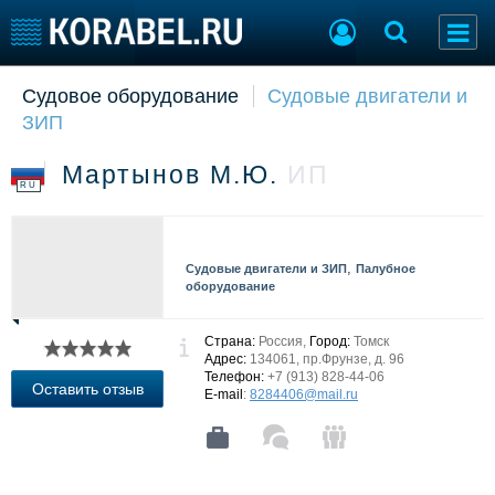
Судовое оборудование
Судовые двигатели и
Судостроение
Торговая площадка
ЗИП
Пульс
Доска объявлений
Новости
Продажа флота
Мартынов М.Ю.
ИП
Компании
Оборудование
RU
Репутация
Изделия
Работа
Материалы
Крюинг
Услуги
,
Судовые двигатели и ЗИП
Палубное
Журнал
оборудование
Реклама
Страна:
Россия,
Город:
Томск
Адрес:
134061, пр.Фрунзе, д. 96
Телефон:
+7 (913) 828-44-06
Конференции
Флот
Оставить отзыв
E-mail
:
8284406@mail.ru
Выставки и семинары
Галерея флота
Личности
Форум
Словарь
Отзывы
Все службы