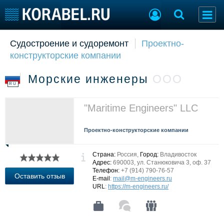
Судостроение и судоремонт
Проектно-
Судостроение
Торговая площадка
конструкторские компании
Пульс
Доска объявлений
Новости
Продажа флота
Морские инженеры
ООО
Компании
Оборудование
RU
Репутация
Изделия
Работа
Материалы
"Maritime Engineers" LLC
Крюинг
Услуги
Журнал
Проектно-конструкторские компании
Реклама
Страна:
Россия,
Город:
Владивосток
Адрес:
690003, ул. Станюковича 3, оф. 37
Телефон:
+7 (914) 790-76-57
Конференции
Флот
Оставить отзыв
E-mail
:
mail@m-engineers.ru
Выставки и семинары
Галерея флота
URL
:
https://m-engineers.ru/
Личности
Форум
Словарь
Отзывы
Все службы