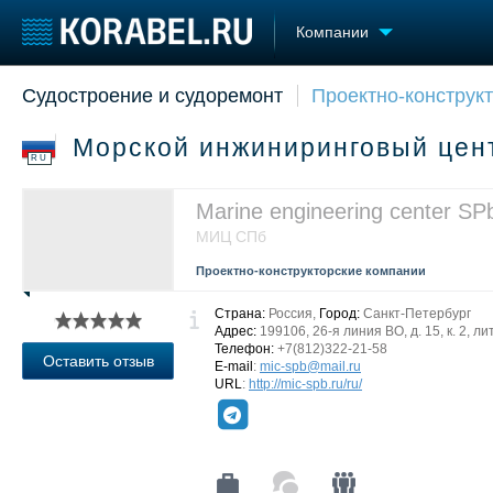
Компании
Судостроение и судоремонт
Проектно-конструк
Судостроение
Торговая площадка
Конфере
Пульс
Доска объявлений
Выставк
Морской инжиниринговый це
Новости
Продажа флота
Личност
RU
Компании
Оборудование
Словарь
Репутация
Изделия
Marine engineering center SP
Работа
Материалы
МИЦ СПб
Крюинг
Услуги
Проектно-конструкторские компании
Журнал
Реклама
Страна:
Россия,
Город:
Санкт-Петербург
Адрес:
199106, 26-я линия ВО, д. 15, к. 2, лит
Телефон:
+7(812)322-21-58
Оставить отзыв
E-mail
:
mic-spb@mail.ru
URL
:
http://mic-spb.ru/ru/