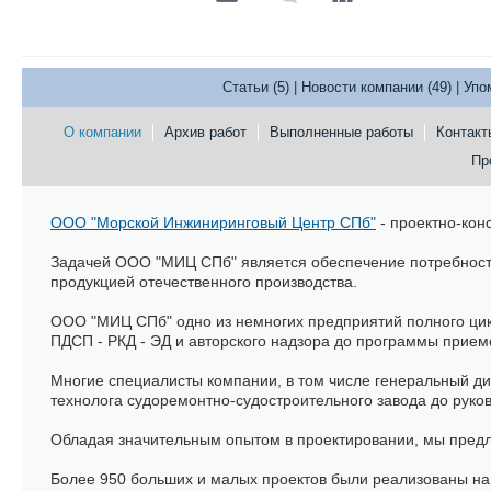
Статьи (5)
|
Новости компании (49)
|
Упо
О компании
Архив работ
Выполненные работы
Контакт
Пр
ООО "Морской Инжиниринговый Центр СПб"
- проектно-кон
Задачей ООО "МИЦ СПб" является обеспечение потребност
продукцией отечественного производства.
ООО "МИЦ СПб" одно из немногих предприятий полного цикл
ПДСП - РКД - ЭД и авторского надзора до программы прием
Многие специалисты компании, в том числе генеральный ди
технолога судоремонтно-судостроительного завода до рук
Обладая значительным опытом в проектировании, мы пред
Более 950 больших и малых проектов были реализованы на 