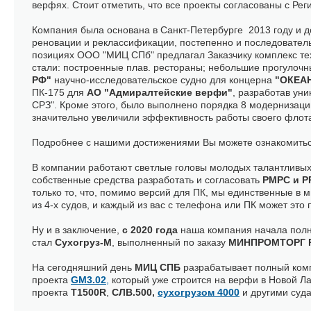
верфях. Стоит отметить, что все проекты согласованы с Ре
Компания была основана в Санкт-Петербурге 2013 году и 
реновации и реклассификации, постепенно и последовател
позициях ООО "МИЦ СПб" предлагал Заказчику комплекс тех
стали: построенные плав. рестораны; небольшие прогулочн
РФ"
научно-исследовательское судно для концерна
"ОКЕА
ПК-175 для
АО "Адмиралтейские верфи"
, разработав ун
СРЗ". Кроме этого, было выполнено порядка 8 модернизац
значительно увеличили эффективность работы своего флот
Подробнее с нашими достижениями Вы можете ознакомить
В компании работают светлые головы молодых талантливых
собственные средства разработать и согласовать
РМРС и 
только то, что, помимо версий для ПК, мы единственные в м
из 4-х судов, и каждый из вас с телефона или ПК может это 
Ну и в заключение,
с 2020 года
наша компания начала полн
стал
Сухогруз-М
, выполненный по заказу
МИНПРОМТОРГ
На сегодняшний день
МИЦ СПБ
разрабатывает полный ком
проекта
GM3.02
,
который уже строится на верфи в Новой Ла
проекта
Т1500R
,
СЛВ.500,
сухогрузом 4000
и другими суд