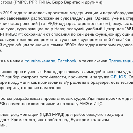
гистром (РМРС, РРР, РИНА, Бюро Веритас и другими).
до 2019 года занималась проектами модернизации и переоборудова
ьно завоевывая расположение судовладельцев. Однако, уже на ста
нических решений (т.е. РКД+надзор за строительством), результат
ые суда, курсирующие по р.Нева; плавучий учебный Центр для "
МЧ
Н-ПРИБОР
"; сохранили от списания по сей день функционирующий
икальную технологию ремонта в условиях судоремонтной базы "Кан
ий судов общим тоннажем свыше 3500т, благодаря которым судовл
а.
ся на нашем
Youtube-канале
,
Facebook
, а также скачав
Презентаци
 инженеров и ученых. Благодаря такому взаимодействию нам удал
РРР
прибор контроля остойчивости, прочности и загрузки
GELIOS
. О
ире придумали как производить в/у расчеты в браузере, есть тесто
проверить, отправив нам запрос.
остью разрабатывать проекты новых судов. Удачным проектом для
 РФ
совместно с компаниями и по заказу АМЭ и ИЦС.
плект документации (ПДСП+РКД) для рыболовецкого траулера
доге. Кроме этого, идет работа над Буксиром-толкачом
ами.