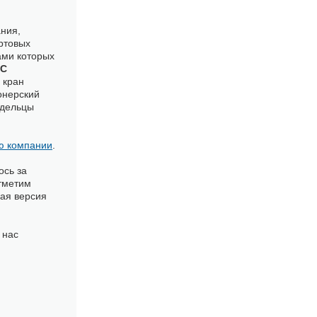
ния,
ртовых
ами которых
С
 кран
онерский
адельцы
ю компании
.
ось за
тметим
вая версия
 нас