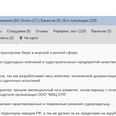
минания (84)
|
Блоги (17)
|
Вакансии (9)
|
Все публикации (133)
ы
Сотрудники (5)
Отзывы
Референс лист (120)
Вакансии (3)
оекты (2)
На карте
структорское бюро в морской и речной сфере.
и судоходных компаний и судостроительных предприятий качеств
а, так как разрабатывает весь комплекс технической документации
о-сдаточных испытаний.
ректор, прошли эволюционный путь развития, начав карьеру с поз
оводителя организации ООО "МИЦ СПб".
лагаем гарантированные и поверенные решения судовладельцу.
территории заводов РФ, а так же далеко за ее пределами на зару