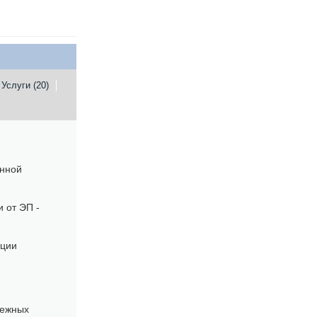
Услуги (20)
енной
 от ЭП -
иции
бежных