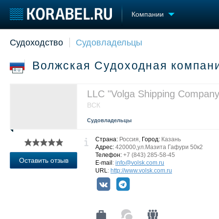
Компании
Судоходство
Судовладельцы
Судостроение
Торговая площадка
Конфере
Пульс
Доска объявлений
Выставк
Волжская Судоходная компан
Новости
Продажа флота
Личност
RU
Компании
Оборудование
Словарь
Репутация
Изделия
LLC "Volga Shipping Company
Работа
Материалы
ВСК
Крюинг
Услуги
Судовладельцы
Журнал
Реклама
Страна:
Россия,
Город:
Казань
Адрес:
420000,ул.Мазита Гафури 50к2
Телефон:
+7 (843) 285-58-45
Оставить отзыв
E-mail
:
info@volsk.com.ru
URL
:
http://www.volsk.com.ru