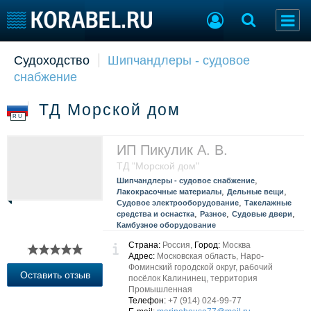
Судоходство
Шипчандлеры - судовое
Судостроение
Торговая площадка
снабжение
Пульс
Доска объявлений
Новости
Продажа флота
ТД Морской дом
Компании
Оборудование
RU
Репутация
Изделия
Работа
Материалы
ИП Пикулик А. В.
Крюинг
Услуги
ТД "Морской дом"
Журнал
,
Шипчандлеры - судовое снабжение
,
,
Лакокрасочные материалы
Дельные вещи
Реклама
,
Судовое электрооборудование
Такелажные
,
,
,
средства и оснастка
Разное
Судовые двери
Камбузное оборудование
Конференции
Флот
Страна:
Россия,
Город:
Москва
Выставки и семинары
Адрес:
Московская область, Наро-
Галерея флота
Фоминский городской округ, рабочий
Личности
Форум
Оставить отзыв
посёлок Калининец, территория
Словарь
Промышленная
Отзывы
Телефон:
+7 (914) 024-99-77
Все службы