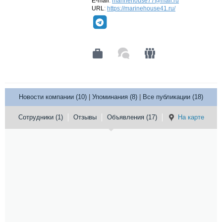
E-mail
:
marinehouse77@mail.ru
URL
:
https://marinehouse41.ru/
Новости компании (10)
|
Упоминания (8)
|
Все публикации (18)
Сотрудники (1)
Отзывы
Объявления (17)
На карте