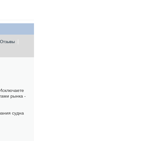
Отзывы
 Исключаете
тами рынка -
вания судна