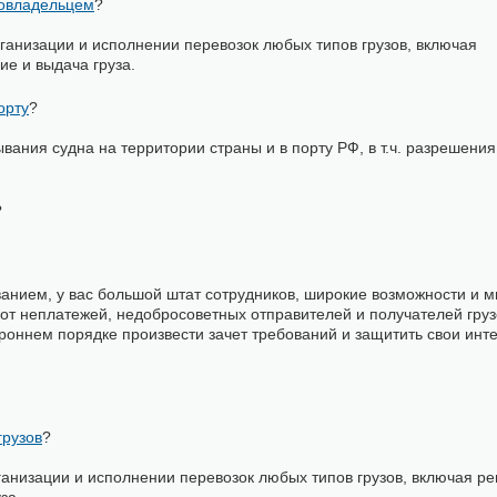
довладельцем
?
низации и исполнении перевозок любых типов грузов, включая
ие и выдача груза.
орту
?
ния судна на территории страны и в порту РФ, в т.ч. разрешения
?
анием, у вас большой штат сотрудников, широкие возможности и 
 от неплатежей, недобросоветных отправителей и получателей гру
тороннем порядке произвести зачет требований и защитить свои инт
грузов
?
низации и исполнении перевозок любых типов грузов, включая ре