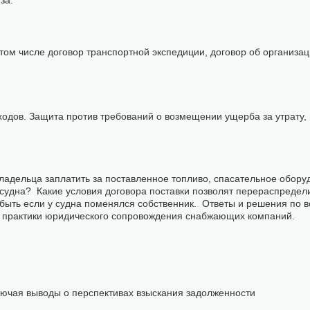
уза.
том числе договор транспортной экспедиции, договор об организа
ходов. Защита против требований о возмещении ущерба за утрату, 
ладельца заплатить за поставленное топливо, спасательное обору
судна? Какие условия договора поставки позволят перераспредели
 быть если у судна поменялся собственник. Ответы и решения по 
 практики юридического сопровождения снабжающих компаний.
ключая выводы о перспективах взыскания задолженности