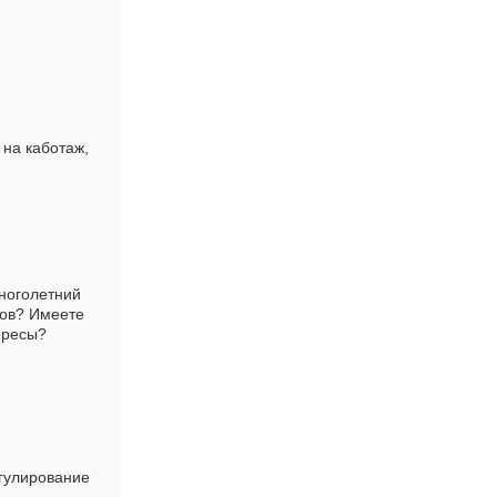
 на каботаж,
многолетний
зов? Имеете
ересы?
гулирование