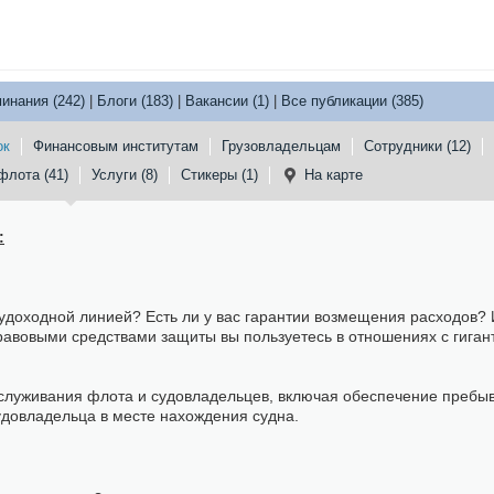
инания (242)
|
Блоги (183)
|
Вакансии (1)
|
Все публикации (385)
ок
Финансовым институтам
Грузовладельцам
Сотрудники (12)
флота (41)
Услуги (8)
Стикеры (1)
На карте
:
удоходной линией? Есть ли у вас гарантии возмещения расходов?
авовыми средствами защиты вы пользуетесь в отношениях с гиган
бслуживания флота и судовладельцев, включая обеспечение пребы
судовладельца в месте нахождения судна.