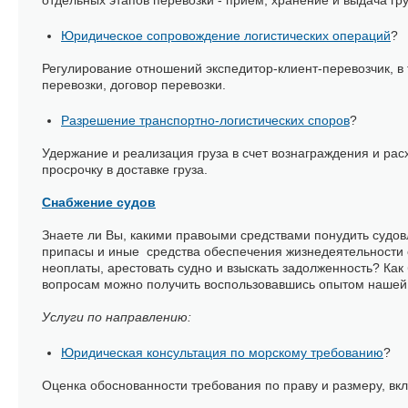
отдельных этапов перевозки - прием, хранение и выдача гр
Юридическое сопровождение логистических операций
?
Регулирование отношений экспедитор-клиент-перевозчик, в 
перевозки, договор перевозки.
Разрешение транспортно-логистических споров
?
Удержание и реализация груза в счет вознаграждения и рас
просрочку в доставке груза.
Снабжение судов
Знаете ли Вы, какими правоыми средствами понудить судов
припасы и иные средства обеспечения жизнедеятельности 
неоплаты, арестовать судно и взыскать задолженность? Как
вопросам можно получить воспользовавшись опытом нашей
Услуги по направлению:
Юридическая консультация по морскому требованию
?
Оценка обоснованности требования по праву и размеру, в