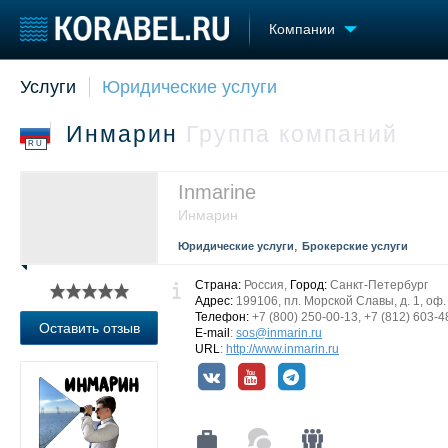
Компании
Услуги
Юридические услуги
Судостроение
Торговая площадка
Конфере
Пульс
Доска объявлений
Выставк
Инмарин
Группа компаний
Новости
Продажа флота
Личност
RU
Компании
Оборудование
Словарь
Репутация
Изделия
Inmarine
Работа
Материалы
Инмарин
Крюинг
Услуги
,
Юридические услуги
Брокерские услуги
Журнал
Реклама
Страна:
Россия,
Город:
Санкт-Петербург
Адрес:
199106, пл. Морской Славы, д. 1, оф.
Телефон:
+7 (800) 250-00-13, +7 (812) 603-4
Оставить отзыв
E-mail
:
sos@inmarin.ru
URL
:
http://www.inmarin.ru