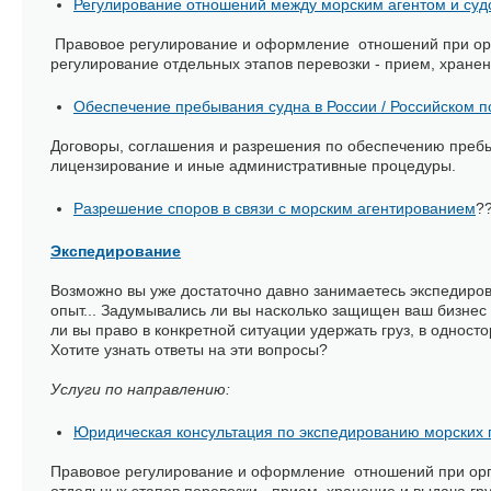
Регулирование отношений между морским агентом и су
Правовое регулирование и оформление отношений при орга
регулирование отдельных этапов перевозки - прием, хранен
Обеспечение пребывания судна в России / Российском п
Договоры, соглашения и разрешения по обеспечению пребыва
лицензирование и иные административные процедуры.
Разрешение споров в связи с морским агентированием
?
Экспедирование
Возможно вы уже достаточно давно занимаетесь экспедиров
опыт... Задумывались ли вы насколько защищен ваш бизнес
ли вы право в конкретной ситуации удержать груз, в однос
Хотите узнать ответы на эти вопросы?
Услуги по направлению:
Юридическая консультация по экспедированию морских 
Правовое регулирование и оформление отношений при орга