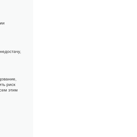
ции
недостачу,
дование,
ть риск
всем этим