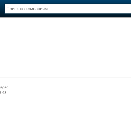
нции
Флот
и и семинары
Галерея флота
и
Форум
Отзывы
Все службы
 5059
8-63