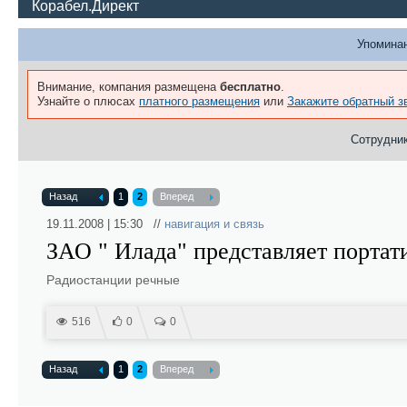
Корабел.Директ
Упоминан
Внимание, компания размещена
бесплатно
.
Узнайте о плюсах
платного размещения
или
Закажите обратный з
Сотрудник
Назад
1
2
Вперед
19.11.2008 | 15:30 //
навигация и связь
ЗАО " Илада" представляет портат
Радиостанции речные
516
0
0
Назад
1
2
Вперед