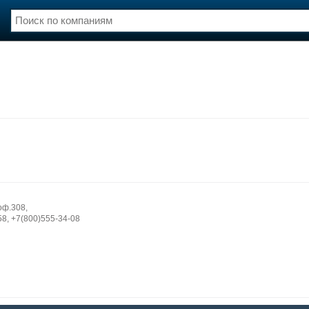
нции
Флот
и и семинары
Галерея флота
и
Форум
Отзывы
Все службы
оф.308,
58, +7(800)555-34-08