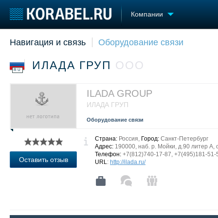
Компании
Навигация и связь
Оборудование связи
Судостроение
Торговая площадка
Конфере
Пульс
Доска объявлений
Выставк
ИЛАДА ГРУП
ООО
Новости
Продажа флота
Личност
RU
Компании
Оборудование
Словарь
Репутация
Изделия
ILADA GROUP
Работа
Материалы
ИЛАДА ГРУП
Крюинг
Услуги
Оборудование связи
Журнал
Реклама
Страна:
Россия,
Город:
Санкт-Петербург
Адрес:
190000, наб. р. Мойки, д.90 литер А, 
Телефон:
+7(812)740-17-87, +7(495)181-51-
Оставить отзыв
URL
:
http://ilada.ru/