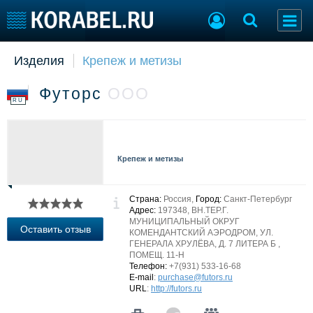
Изделия
Крепеж и метизы
Судостроение
Торговая площадка
Пульс
Доска объявлений
Футорс
ООО
Новости
Продажа флота
RU
Компании
Оборудование
Репутация
Изделия
Работа
Материалы
Крепеж и метизы
Крюинг
Услуги
Журнал
Реклама
Страна:
Россия,
Город:
Санкт-Петербург
Адрес:
197348, ВН.ТЕР.Г.
МУНИЦИПАЛЬНЫЙ ОКРУГ
Оставить отзыв
КОМЕНДАНТСКИЙ АЭРОДРОМ, УЛ.
Конференции
Флот
ГЕНЕРАЛА ХРУЛЁВА, Д. 7 ЛИТЕРА Б ,
ПОМЕЩ. 11-Н
Выставки и семинары
Галерея флота
Телефон:
+7(931) 533-16-68
Личности
Форум
E-mail
:
purchase@futors.ru
URL
:
http://futors.ru
Словарь
Отзывы
Все службы