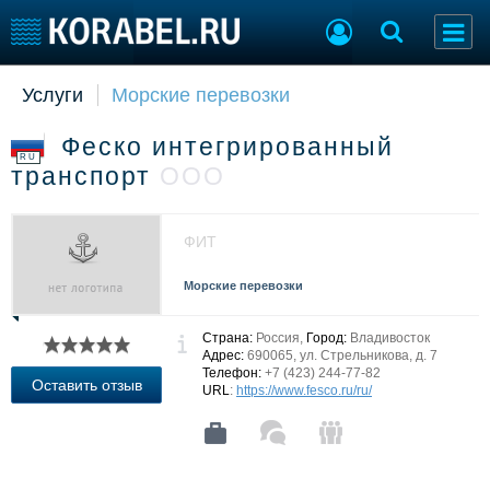
Услуги
Морские перевозки
Судостроение
Торговая площадка
Пульс
Доска объявлений
Феско интегрированный
Новости
Продажа флота
RU
транспорт
ООО
Компании
Оборудование
Репутация
Изделия
Работа
Материалы
ФИТ
Крюинг
Услуги
Журнал
Морские перевозки
Реклама
Страна:
Россия,
Город:
Владивосток
Адрес:
690065, ул. Стрельникова, д. 7
Телефон:
+7 (423) 244-77-82
Конференции
Флот
Оставить отзыв
URL
:
https://www.fesco.ru/ru/
Выставки и семинары
Галерея флота
Личности
Форум
Словарь
Отзывы
Все службы