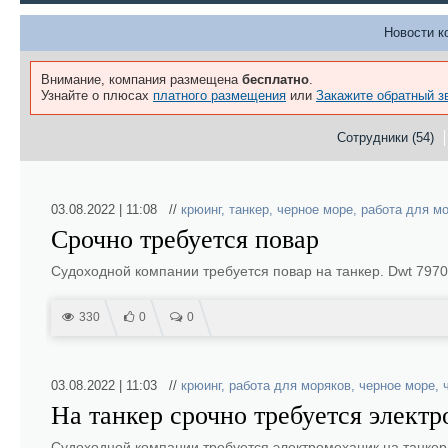
Новости к
Внимание, компания размещена
бесплатно
.
Узнайте о плюсах
платного размещения
или
Закажите обратный з
Сотрудники (54)
03.08.2022 | 11:08 //
крюинг
,
танкер
,
черное море
,
работа для м
Срочно требуется повар
Судоходной компании требуется повар на танкер. Dwt 7970
330
0
0
03.08.2022 | 11:03 //
крюинг
,
работа для моряков
,
черное море
,
На танкер срочно требуется элект
Судоходной компании требуется электромеханик на танкер.