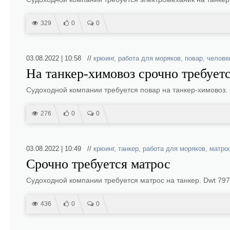
329
0
0
03.08.2022 | 10:58 //
крюинг
,
работа для моряков
,
повар
,
челове
На танкер-химовоз срочно требует
Судоходной компании требуется повар на танкер-химовоз. 
276
0
0
03.08.2022 | 10:49 //
крюинг
,
танкер
,
работа для моряков
,
матро
Срочно требуется матрос
Судоходной компании требуется матрос на танкер. Dwt 797
436
0
0