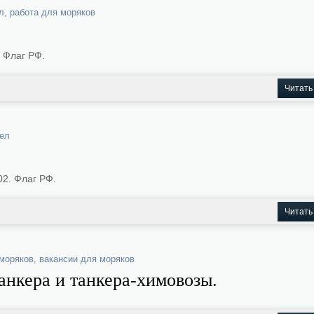
л
,
работа для моряков
 Флаг РФ.
Читать
ел
02. Флаг РФ.
Читать
 моряков
,
вакансии для моряков
анкера и танкера-химовозы.