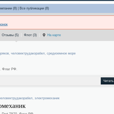
омпании (8)
|
Все публикации (8)
вонок
Отзывы (5)
Флот (3)
На карте
оряков
,
человектрудакорабел
,
средиземное море
. Флаг РФ.
Читать
человектрудакорабел
,
электромеханик
ромеханик
 Dwt 7970. Флаг РФ.