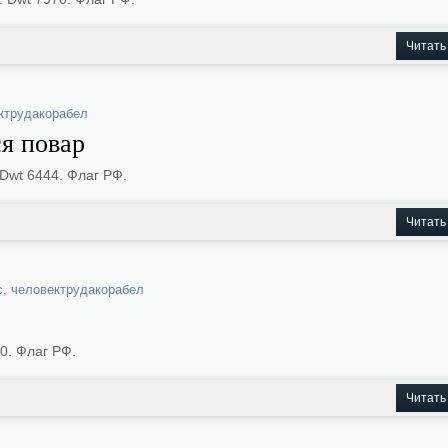
Читать
ктрудакорабел
ся повар
Dwt 6444. Флаг РФ.
Читать
с
,
человектрудакорабел
0. Флаг РФ.
Читать