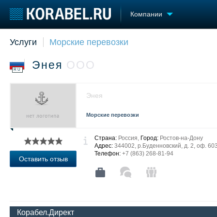
Компании
Услуги
Морские перевозки
Судостроение
Торговая площадка
Конфере
Пульс
Доска объявлений
Выставк
Энея
ООО
Новости
Продажа флота
Личност
RU
Компании
Оборудование
Словарь
Репутация
Изделия
Энея
Работа
Материалы
Крюинг
Услуги
Морские перевозки
Журнал
Реклама
Страна:
Россия,
Город:
Ростов-на-Дону
Адрес:
344002, р.Буденновский, д. 2, оф. 60
Телефон:
+7 (863) 268-81-94
Оставить отзыв
Корабел.Директ