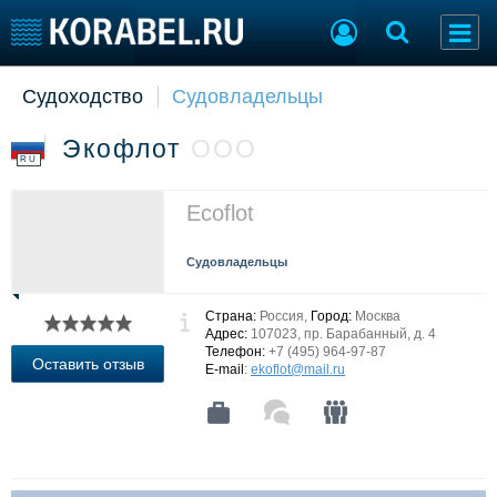
Судоходство
Судовладельцы
Судостроение
Торговая площадка
Пульс
Доска объявлений
Экофлот
ООО
Новости
Продажа флота
RU
Компании
Оборудование
Репутация
Изделия
Ecoflot
Работа
Материалы
Крюинг
Услуги
Судовладельцы
Журнал
Реклама
Страна:
Россия,
Город:
Москва
Адрес:
107023, пр. Барабанный, д. 4
Телефон:
+7 (495) 964-97-87
Оставить отзыв
E-mail
:
ekoflot@mail.ru
Конференции
Флот
Выставки и семинары
Галерея флота
Личности
Форум
Словарь
Отзывы
Все службы