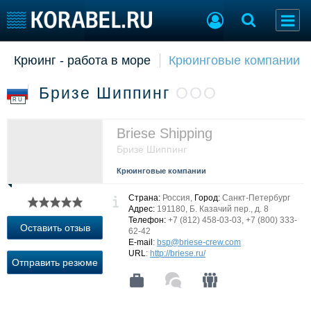
Крюинг - работа в море
Крюинговые компании
Судостроение
Торговая площадка
Пульс
Доска объявлений
Бризе Шиппинг
ООО
Новости
Продажа флота
RU
Компании
Оборудование
Репутация
Изделия
Briese Shipping
Работа
Материалы
Бризе Шиппинг
Крюинг
Услуги
Крюинговые компании
Журнал
Реклама
Страна:
Россия,
Город:
Санкт-Петербург
Адрес:
191180, Б. Казачий пер., д. 8
Телефон:
+7 (812) 458-03-03, +7 (800) 333-
Оставить отзыв
62-42
Конференции
Флот
E-mail
:
bsp@briese-crew.com
URL
:
http://briese.ru/
Выставки и семинары
Галерея флота
Отправить резюме
Личности
Форум
Словарь
Отзывы
Все службы