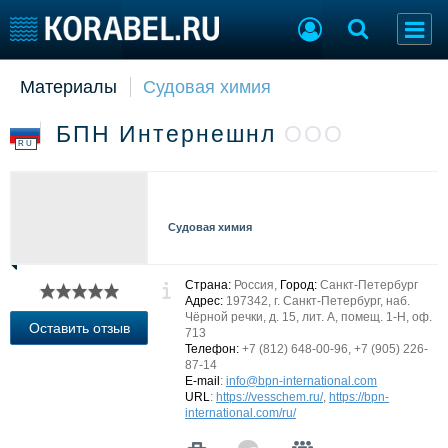
Материалы
Судовая химия
Судостроение
Торговая площадка
Пульс
Доска объявлений
БПН Интернешнл
ООО
Новости
Продажа флота
RU
Компании
Оборудование
Репутация
Изделия
Работа
Материалы
Судовая химия
Крюинг
Услуги
Журнал
Реклама
Страна:
Россия,
Город:
Санкт-Петербург
Адрес:
197342, г. Санкт-Петербург, наб.
Чёрной речки, д. 15, лит. А, помещ. 1-Н, оф.
Оставить отзыв
713
Конференции
Флот
Телефон:
+7 (812) 648-00-96, +7 (905) 226-
87-14
Выставки и семинары
Галерея флота
E-mail
:
info@bpn-international.com
Личности
Форум
URL
:
https://vesschem.ru/
,
https://bpn-
international.com/ru/
Словарь
Отзывы
Все службы