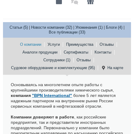
Статьи (5)
|
Новости компании (32)
|
Упоминания (1)
|
Блоги (4)
|
Все публикации (33)
О компании
Услуги
Преимущества
Отзывы
Аналоги продукции
Сертификаты
Контакты
Сотрудники (1)
Отзывы
Судовое оборудование и комплектующие (95)
На карте
Основываясь на многолетнем опыте работы с
крупнейшими производителями химического сырья,
компания
"BPN International"
более 5 лет является
надежным партнером на внутреннем рынке России
сервисных компаний в нефтегазовой отрасли.
Компании доверяют в работе
, как российские
предприятия, так и представители иностранных
подразделений. Первоначально у компании было
приоритетным направление по насыщению российского