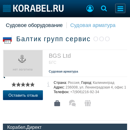
Судовое оборудование
Судовая арматура
Судостроение
Торговая площадка
Пульс
Доска объявлений
Балтик групп сервис
ООО
Новости
Продажа флота
RU
Компании
Оборудование
Репутация
Изделия
BGS Ltd
Работа
Материалы
БГС
Крюинг
Услуги
Судовая арматура
Журнал
Реклама
Страна:
Россия,
Город:
Калининград
Адрес:
236008, ул. Ленинградская 4, офис 1
Телефон:
+7(906)216-92-34
Оставить отзыв
Конференции
Флот
Выставки и семинары
Галерея флота
Личности
Форум
Словарь
Отзывы
Корабел.Директ
Все службы