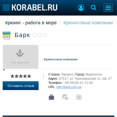
Крюинг - работа в море
Крюинговые компании
Судостроение
Торговая площадка
Пульс
Доска объявлений
Барк
ООО
Новости
Продажа флота
UA
Компании
Оборудование
Репутация
Изделия
Работа
Материалы
Крюинговые компании
Крюинг
Услуги
Журнал
Реклама
Страна:
Украина,
Город:
Мариуполь
Адрес:
87517, ул. Черноморская 11, оф. 27
Телефон:
+38 (0629) 41-71-48
Оставить отзыв
URL
:
http://bark.com.ua
Конференции
Флот
Выставки и семинары
Галерея флота
Личности
Форум
Словарь
Отзывы
Все службы