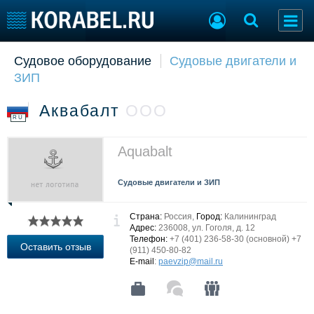
Судовое оборудование
Судовые двигатели и
Судостроение
Торговая площадка
ЗИП
Пульс
Доска объявлений
Новости
Продажа флота
Аквабалт
ООО
Компании
Оборудование
RU
Репутация
Изделия
Работа
Материалы
Aquabalt
Крюинг
Услуги
Журнал
Судовые двигатели и ЗИП
Реклама
Страна:
Россия,
Город:
Калининград
Адрес:
236008, ул. Гоголя, д. 12
Телефон:
+7 (401) 236-58-30 (основной) +7
Конференции
Флот
Оставить отзыв
(911) 450-80-82
Выставки и семинары
Галерея флота
E-mail
:
paevzip@mail.ru
Личности
Форум
Словарь
Отзывы
Все службы