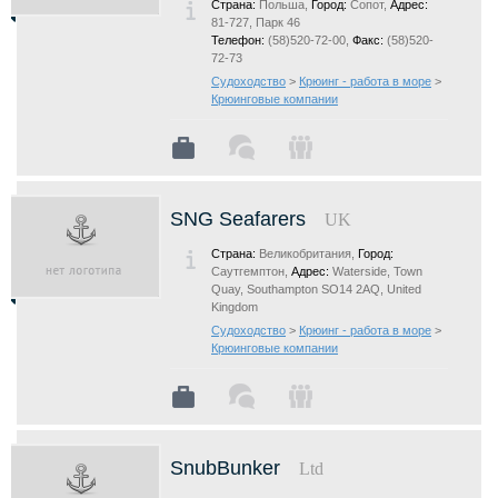
Страна:
Польша,
Город:
Сопот,
Адрес:
81-727, Парк 46
Телефон:
(58)520-72-00,
Факс:
(58)520-
72-73
Судоходство
>
Крюинг - работа в море
>
Крюинговые компании
SNG Seafarers
UK
Страна:
Великобритания,
Город:
Саутгемптон,
Адрес:
Waterside, Town
Quay, Southampton SO14 2AQ, United
Kingdom
Судоходство
>
Крюинг - работа в море
>
Крюинговые компании
SnubBunker
Ltd