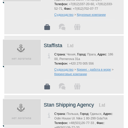
Телефон:
+7(812)337-20-60, +7(812)333-
52-71,
Факс:
+7(812)702-07-77
Судоходство
>
Круизные компании
Staffista
Ltd
Страна:
Чехия,
Город:
Прага,
Адрес:
186
00, Pernerova 31a
Телефон:
+420 270 005 556
Судоходство
>
Крюинг - работа в море
>
Крюинговые компании
Stan Shipping Agency
Ltd
Страна:
Польша,
Город:
Гданьск,
Адрес:
Odin House Ul. Nike 1 80-299 Gda?sk
Телефон:
+48(501)26-77-33 ,
Факс:
+48(501)26-77-33