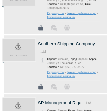
65026, ул. Дерибасовская, д. 18, кв. 14
Телефон:
+380(482)37-27-58,
Факс:
+380(48)786-96-69
Судоходство
>
Крюинг - работа в море
>
Крюинговые компании
Southern Shipping Company
Ltd
Страна:
Украина,
Город:
Херсон,
Адрес:
73009, ул. Греческая, д. 72
Телефон:
+38 (066) 777-34-27
Судоходство
>
Крюинг - работа в море
>
Крюинговые компании
SP Management Riga
Ltd
Страна:
Латвия,
Город:
Рига,
Адрес: