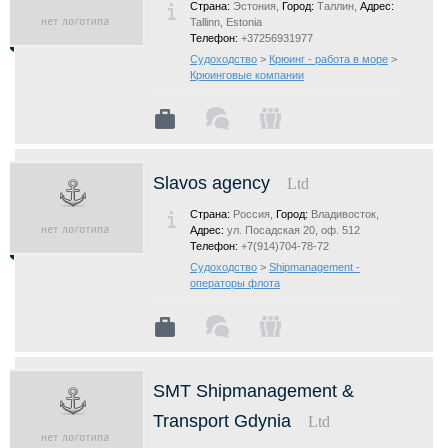
Страна:
Эстония,
Город:
Таллин,
Адрес:
Tallinn, Estonia
Телефон:
+37256931977
Судоходство
>
Крюинг - работа в море
>
Крюинговые компании
Slavos agency
Ltd
Страна:
Россия,
Город:
Владивосток,
Адрес:
ул. Посадская 20, оф. 512
Телефон:
+7(914)704-78-72
Судоходство
>
Shipmanagement -
операторы флота
SMT Shipmanagement &
Transport Gdynia
Ltd