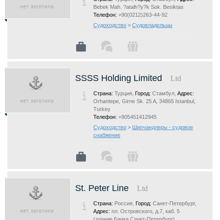
Bebek Mah. ?atalh?y?k Sok. Besiktas
Телефон:
+90(0212)263-44-92
Судоходство
>
Судовладельцы
SSSS Holding Limited
Ltd
Страна:
Турция,
Город:
Стамбул,
Адрес:
Orhantepe, Girne Sk. 25 A, 34865 Istanbul,
Turkey
Телефон:
+905451412945
Судоходство
>
Шипчандлеры - судовое
снабжение
St. Peter Line
Ltd
Страна:
Россия,
Город:
Санкт-Петербург,
Адрес:
пл. Островского, д.7, каб. 5
(здание Банка Санкт-Петербург)