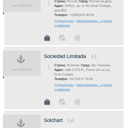
Страна:
Россия,
Город:
Ростов-на-Дону,
Адрес:
344111, пр- кт 40-летия Победы,
дом 85/2
Телефон:
+7(989)615-80-88
Судоходство
>
Шипчандлеры - судовое
снабжение
Sociedad Limitada
S.L.
Страна:
Испания,
Город:
Лас-Пальмас,
Адрес:
calle O.P.D.R., Puerto de La Luz,
Gran Canaria
Телефон:
+34 928 47 19 00
Судоходство
>
Шипчандлеры - судовое
снабжение
Solchart
Ltd