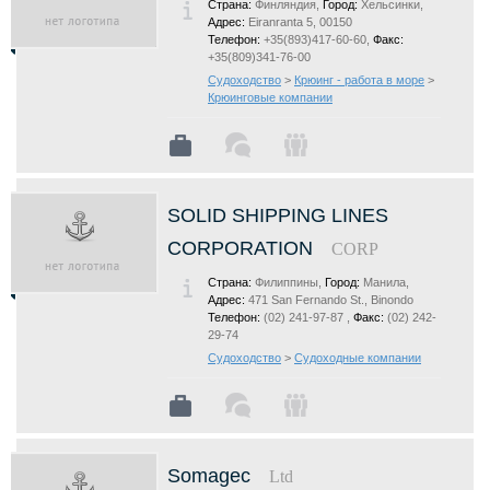
Страна:
Финляндия,
Город:
Хельсинки,
Адрес:
Eiranranta 5, 00150
Телефон:
+35(893)417-60-60,
Факс:
+35(809)341-76-00
Судоходство
>
Крюинг - работа в море
>
Крюинговые компании
SOLID SHIPPING LINES
CORPORATION
CORP
Страна:
Филиппины,
Город:
Манила,
Адрес:
471 San Fernando St., Binondo
Телефон:
(02) 241-97-87 ,
Факс:
(02) 242-
29-74
Судоходство
>
Судоходные компании
Somagec
Ltd