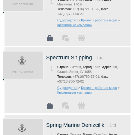
Maskavas 17/19
Телефон:
+37(16)721-00-26,
Факс:
+37(16)721-00-27
Судоходство
>
Крюинг - работа в море
>
Крюинговые компании
Spectrum Shipping
Ltd
Страна:
Латвия,
Город:
Рига,
Адрес:
58,
Graudu Street, LV-1058
Телефон:
+37(16)780-72-01,
Факс:
+37(16)780-72-02
Судоходство
>
Крюинг - работа в море
>
Крюинговые компании
Spring Marine Denizcilik
Ltd
Страна:
Турция,
Город:
Стамбул,
Адрес: