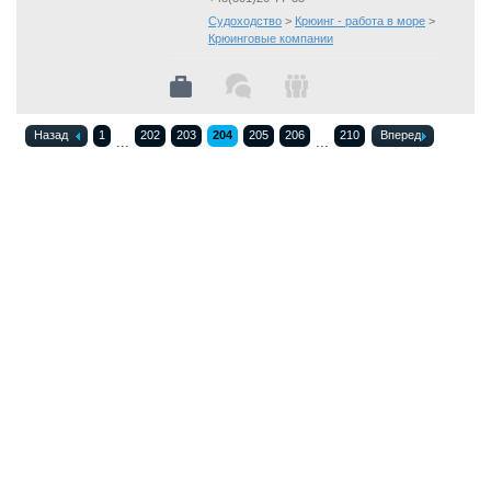
Судоходство
>
Крюинг - работа в море
>
Крюинговые компании
Назад
1
202
203
204
205
206
210
Вперед
...
...