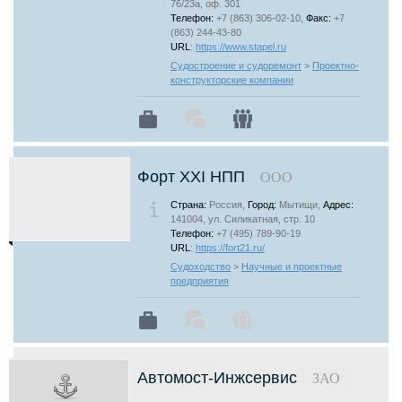
76/23а, оф. 301
Телефон:
+7 (863) 306-02-10,
Факс:
+7
(863) 244-43-80
URL
:
https://www.stapel.ru
Судостроение и судоремонт
>
Проектно-
конструкторские компании
Форт XXI НПП
ООО
Страна:
Россия,
Город:
Мытищи,
Адрес:
141004, ул. Силикатная, стр. 10
Телефон:
+7 (495) 789-90-19
URL
:
https://fort21.ru/
Судоходство
>
Научные и проектные
предприятия
Автомост-Инжсервис
ЗАО