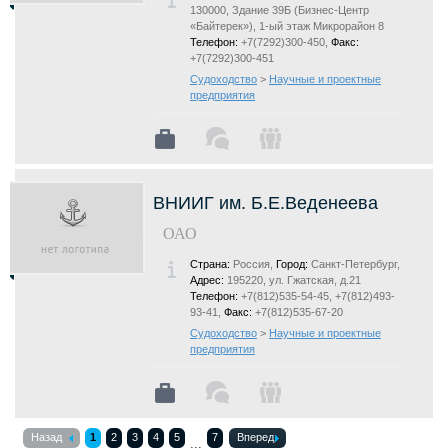
130000, Здание 39Б (Бизнес-Центр
«Байтерек»), 1-ый этаж Микрорайон 8
Телефон:
+7(7292)300-450,
Факс:
+7(7292)300-451
Судоходство
>
Научные и проектные
предприятия
ВНИИГ им. Б.Е.Веденеева
ОАО
Страна:
Россия,
Город:
Санкт-Петербург,
Адрес:
195220, ул. Гжатская, д.21
Телефон:
+7(812)535-54-45, +7(812)493-
93-41,
Факс:
+7(812)535-67-20
Судоходство
>
Научные и проектные
предприятия
Назад
1
2
3
4
5
7
Вперед
...