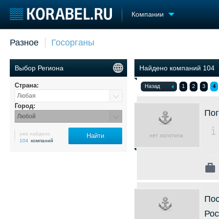
Компании
Разное
Госорганы
Судостроение
Торговая площадка
Конфере
Пульс
Доска объявлений
Выставк
Выбор Региона
Найдено компаний 104
Новости
Продажа флота
Личност
Компании
Оборудование
Словарь
Страна:
Назад
1
2
3
4
Репутация
Изделия
Работа
Материалы
Город:
Пог
Крюинг
Услуги
Журнал
уже найдено
Найти
Реклама
104
компаний
Пос
Рос