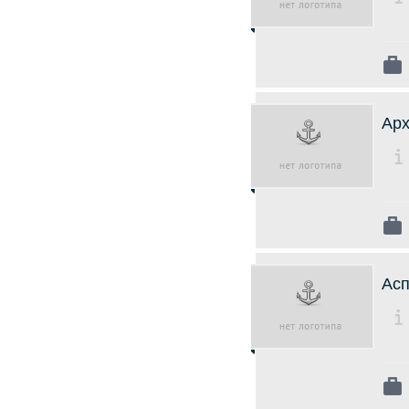
Арх
Асп