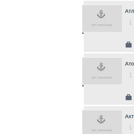
Атл
Ато
Ахт