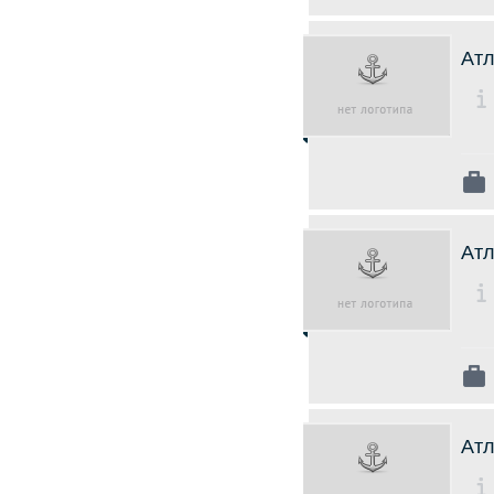
Ат
Атл
Атл