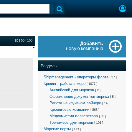
20
|
50
|
100
Добавить
новую компанию
Разделы
Shipmanagement - операторы флота
[ 37 ]
Крюинг - работа в море
[ 1077 ]
Английский для моряков
[ 2 ]
Оформление документов моряка
[ 5 ]
Работа на круизном лайнере
[ 14 ]
Крюинговые компании
[ 866 ]
Медкомиссии плавсостава
[ 89 ]
Тренажеры для моряков
[ 101 ]
Морские порты
[ 173 ]