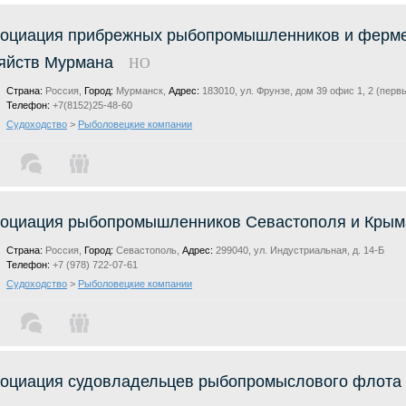
оциация прибрежных рыбопромышленников и ферм
яйств Мурмана
НО
Страна:
Россия,
Город:
Мурманск,
Адрес:
183010, ул. Фрунзе, дом 39 офис 1, 2 (перв
Телефон:
+7(8152)25-48-60
Судоходство
>
Рыболовецкие компании
оциация рыбопромышленников Севастополя и Крым
Страна:
Россия,
Город:
Севастополь,
Адрес:
299040, ул. Индустриальная, д. 14-Б
Телефон:
+7 (978) 722-07-61
Судоходство
>
Рыболовецкие компании
оциация судовладельцев рыбопромыслового флота