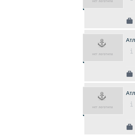
Атл
Ат