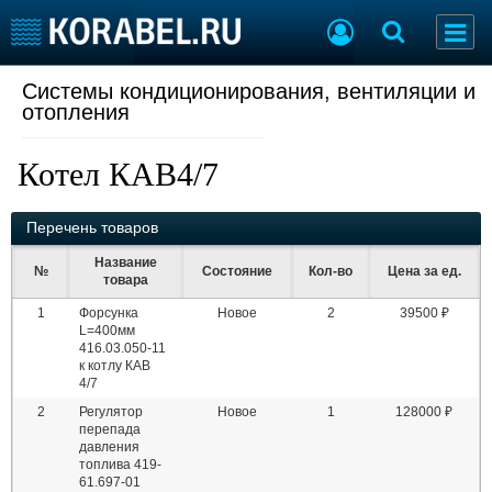
Системы кондиционирования, вентиляции и
Судостроение
Торговая площадка
отопления
Пульс
Доска объявлений
Новости
Продажа флота
Котел КАВ4/7
Компании
Оборудование
Репутация
Изделия
Перечень товаров
Работа
Материалы
Крюинг
Услуги
Название
№
Состояние
Кол-во
Цена за ед.
товара
Журнал
Реклама
1
Форсунка
Новое
2
39500 ₽
L=400мм
416.03.050-11
к котлу КАВ
Конференции
Флот
4/7
Выставки и семинары
Галерея флота
2
Регулятор
Новое
1
128000 ₽
перепада
Личности
Форум
давления
Словарь
Отзывы
топлива 419-
61.697-01
Все службы