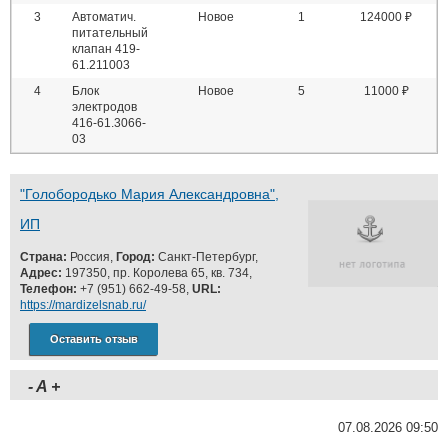
3
Автоматич.
Новое
1
124000 ₽
питательный
клапан 419-
61.211003
4
Блок
Новое
5
11000 ₽
электродов
416-61.3066-
03
"Голобородько Мария Александровна",
ИП
Страна:
Россия,
Город:
Санкт-Петербург,
Адрес:
197350, пр. Королева 65, кв. 734,
Телефон:
+7 (951) 662-49-58,
URL:
https://mardizelsnab.ru/
Оставить отзыв
-
A
+
07.08.2026 09:50