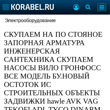
Электрооборудование
Судостроение
Торговая площадка
Пульс
Доска объявлений
СКУПАЕМ НА ПО СТОЯНОЕ
Новости
Продажа флота
Компании
Оборудование
ЗАПОРНАЯ АРМАТУРА
Репутация
Изделия
ИНЖЕНЕРСКАЯ
Работа
Материалы
САНТЕХНИКА СКУПАЕМ
Крюинг
Услуги
Журнал
НАСОСЫ ВИЛО ГРОНФОСС
Реклама
ВСЕ МОДЕЛЬ БУ.НОВЫЙ
ОСТОТОК ИС
Конференции
Флот
СТРОИТЕЛЬНЫХ ОБЪЕКТЫ
Выставки и семинары
Галерея флота
Личности
Форум
ЗАДВИЖКИ hawle AVK VAG
Словарь
Отзывы
TEKOFI ADL TYCO DINARM
Все службы