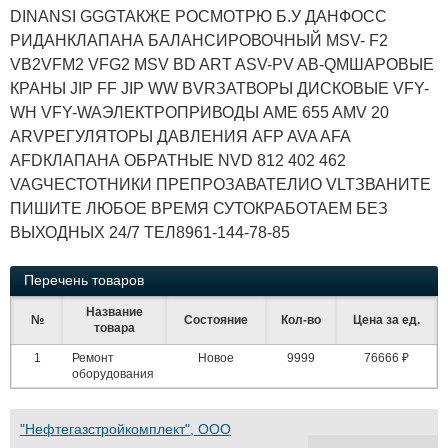
DINANSI GGGТАКЖЕ РОСМОТРЮ Б.У ДАНФОСС
РИДАНКЛАПАНА БАЛАНСИРОВОЧНЫЙ MSV- F2
VB2VFM2 VFG2 MSV BD ART ASV-PV AB-QMШАРОВЫЕ
КРАНЫ JIP FF JIP WW BVRЗАТВОРЫ ДИСКОВЫЕ VFY-
WH VFY-WAЭЛЕКТРОПРИВОДЫ AME 655 AMV 20
ARVРЕГУЛЯТОРЫ ДАВЛЕНИЯ AFP AVA AFA
AFDКЛАПАНА ОБРАТНЫЕ NVD 812 402 462
VAGЧЕСТОТНИКИ ПРЕПРОЗАВАТЕЛИО VLTЗВАНИТЕ
ПИШИТЕ ЛЮБОЕ ВРЕМЯ СУТОКРАБОТАЕМ БЕЗ
ВЫХОДНЫХ 24/7 ТЕЛ8961-144-78-85
Перечень товаров
Название
№
Состояние
Кол-во
Цена за ед.
товара
1
Ремонт
Новое
9999
76666 ₽
оборудования
"Нефтегазстройкомплект", ООО