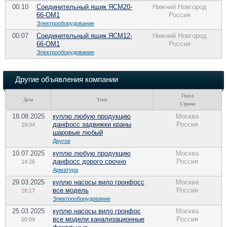
00:10
Соединительный ящик ЯСМ20-
Нижний Новгород
66-ОМ1
Россия
Электрооборудование
00:07
Соединительный ящик ЯСМ12-
Нижний Новгород
66-ОМ1
Россия
Электрооборудование
Другие объявления компании
Город
Дата
Тема
Страна
18.08.2025
куплю любую продукцию
Москва
данфосс задвижки краны
Россия
19:04
шаровые любый
Другое
10.07.2025
куплю любую продукцию
Москва
данфосс дорого срочно
Россия
14:26
Арматура
29.03.2025
куплю насосы вило гронфосс
Москва
все модель
Россия
16:17
Электрооборудование
25.03.2025
куплю насосы вило гронфос
Москва
все модели канализационные
Россия
00:09