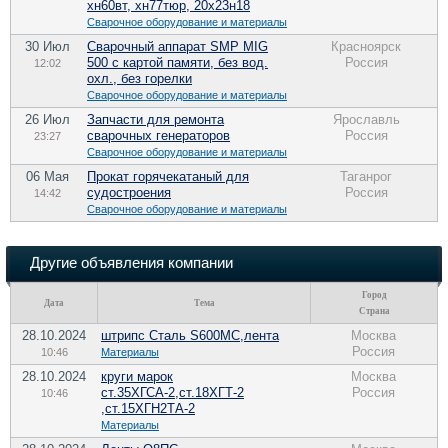
хн60вт, хн77тюр, 20х23н18
Сварочное оборудование и материалы
30 Июл
Сварочный аппарат SMP MIG
Красноярск
500 с картой памяти, без вод.
Россия
12:02
охл., без горелки
Сварочное оборудование и материалы
26 Июл
Запчасти для ремонта
Ярославль
сварочных генераторов
Россия
23:27
Сварочное оборудование и материалы
06 Мая
Прокат горячекатаный для
Таганрог
судостроения
Россия
14:42
Сварочное оборудование и материалы
Другие объявления компании
Город
Дата
Тема
Страна
28.10.2024
штрипс Сталь S600МС,лента
Москва
Россия
10:46
Материалы
28.10.2024
круги марок
Москва
ст.35ХГСА-2,ст.18ХГТ-2
Россия
10:46
,ст.15ХГН2ТА-2
Материалы