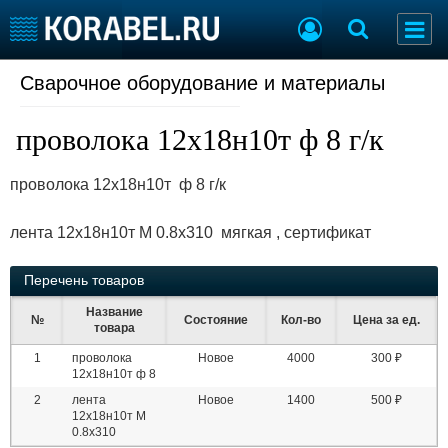
Сварочное оборудование и материалы
Судостроение
Торговая площадка
Пульс
Доска объявлений
проволока 12х18н10т ф 8 г/к
Новости
Продажа флота
Компании
Оборудование
проволока 12х18н10т ф 8 г/к
Репутация
Изделия
Работа
Материалы
лента 12х18н10т М 0.8х310 мягкая , сертификат
Крюинг
Услуги
Журнал
Перечень товаров
Реклама
Название
№
Состояние
Кол-во
Цена за ед.
товара
Конференции
Флот
1
проволока
Новое
4000
300 ₽
Выставки и семинары
Галерея флота
12х18н10т ф 8
Личности
Форум
2
лента
Новое
1400
500 ₽
12х18н10т М
Словарь
Отзывы
0.8х310
Все службы