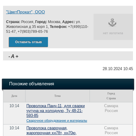
"ЦветПрокат", ООО
Страна:
Россия,
Город:
Москва,
Адрес:
ул.
Живописная д 35 корп 1,
Телефон:
+7(499)110-
51-47, +7(903)789-65-76
Оставить отзыв
-
A
+
28.10.2024 10:45
Похожие объявления
Город
Дата
Тема
Страна
10:14
Проволока Панч-11, для сварки
Самара
чугуна на холодную, Ту 48-21-
Россия
593-85
Сварочное оборудование и материалы
10:14
Проволока сварочная,
Самара
жаропрочная хн78т, хн70ю,
Россия