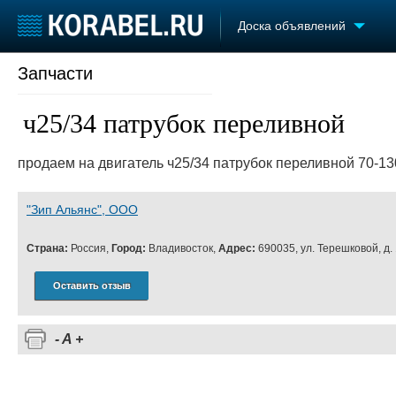
Доска объявлений
Запчасти
Судостроение
Торговая площадка
Конфере
Пульс
Доска объявлений
Выставк
ч25/34 патрубок переливной
Новости
Продажа флота
Личност
Компании
Оборудование
Словарь
продаем на двигатель ч25/34 патрубок переливной 70-13
Репутация
Изделия
Работа
Материалы
Крюинг
Услуги
"Зип Альянс", ООО
Журнал
Страна:
Россия,
Город:
Владивосток,
Адрес:
690035, ул. Терешковой, д.
Реклама
Оставить отзыв
-
A
+