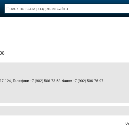
нции
Флот
и и семинары
Галерея флота
и
Форум
Отзывы
08
Все службы
 17-124,
Телефон:
+7 (902) 506-73-58,
Факс:
+7 (902) 506-76-97
0