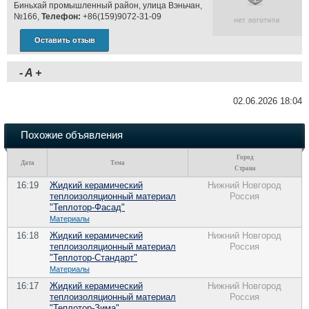
Биньхай промышленный район, улица Вэньчан,
№166,
Телефон:
+86(159)9072-31-09
Оставить отзыв
-
A
+
02.06.2026 18:04
Похожие объявления
Город
Дата
Тема
Страна
16:19
Жидкий керамический
Нижний Новгород
теплоизоляционный материал
Россия
"Теплотор-Фасад"
Материалы
16:18
Жидкий керамический
Нижний Новгород
теплоизоляционный материал
Россия
"Теплотор-Стандарт"
Материалы
16:17
Жидкий керамический
Нижний Новгород
теплоизоляционный материал
Россия
"Теплотор-Зима"