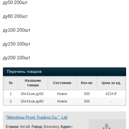
ду50 200шт
ду80 200шт
ду100 200шт
ду150 100шт
ду200 100шт
Перечень товаров
Название
№
Состояние
Кол-во
Цена за ед.
товара
1
30с41нж ду50
Новое
200
4224 ₽
2
30с41нж ду80
Новое
200
-
"Wenzhou Prom Trading Co.", Ltd
Страна:
Китай,
Город:
Вэньчжоу,
Адрес: