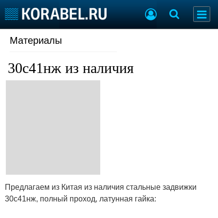
Материалы
Судостроение
Торговая площадка
Пульс
Доска объявлений
30с41нж из наличия
Новости
Продажа флота
Компании
Оборудование
Репутация
Изделия
Работа
Материалы
Крюинг
Услуги
Журнал
Реклама
Конференции
Флот
Выставки и семинары
Галерея флота
Предлагаем из Китая из наличия стальные задвижки
Личности
Форум
30с41нж, полный проход, латунная гайка:
Словарь
Отзывы
Все службы