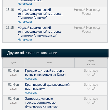
Материалы
16:16
Жидкий керамический
Нижний Новгород
теплоизоляционный материал
Россия
"Теплотор-Антикор"
Материалы
16:15
Жидкий керамический
Нижний Новгород
теплоизоляционный материал
Россия
"Теплотор-Антиконденсат"
Материалы
Другие объявления компании
Город
Дата
Тема
Страна
02 Июн
Продаю щитовый затвор с
Вэньчжоу
ручным приводом из Китая
Китай
18:05
Арматура
02 Июн
Кран шаровой цельносварной
Вэньчжоу
под приварку
Китай
18:05
Арматура
02 Июн
Затворы дисковые
Вэньчжоу
трехэксцентриковые
Китай
18:05
фланцевые стальные