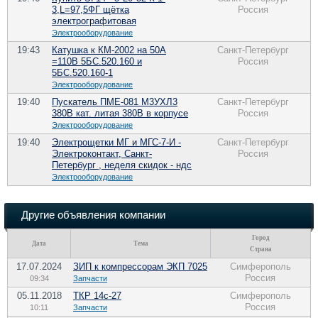
3,L=97,5ФГ щётка
Россия
электрографитовая
Электрооборудование
19:43
Катушка к КМ-2002 на 50А
Санкт-Петербург
=110В 5БС.520.160 и
Россия
5БС.520.160-1
Электрооборудование
19:40
Пускатель ПМЕ-081 М3УХЛ3
Санкт-Петербург
380В кат. литая 380В в корпусе
Россия
Электрооборудование
19:40
Электрощетки МГ и МГС-7-И -
Санкт-Петербург
Электроконтакт, Санкт-
Россия
Петербург , неделя скидок - ндс
Электрооборудование
Другие объявления компании
Город
Дата
Тема
Страна
17.07.2024
ЗИП к компрессорам ЭКП 7025
Симферополь
Россия
09:34
Запчасти
05.11.2018
ТКР 14с-27
Симферополь
Россия
10:11
Запчасти