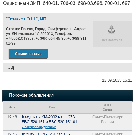
Одиночный ЗИП 640-01, 706-03, 698-03,696, 700-01, 697
"Османов О.Ш.", ИП
Страна:
Россия,
Город:
Симферополь,
Адрес:
ул. ДИ Ульянова 1А 295013,
Телефон:
+7(990)1048858, +7(990)004-45-39, +7(988)311-
02-99
Оставить отзыв
-
A
+
12.09.2023 15:11
Похожие объявления
Город
Дата
Тема
Страна
19:48
Катушка к КМ-2002 на ~127В
Санкт-Петербург
5БС.520.151 и 5БС.520.151-01
Россия
Электрооборудование
19:46
Купить ЭГ14 - 5*20*32 К 1-
Санкт-Петербург