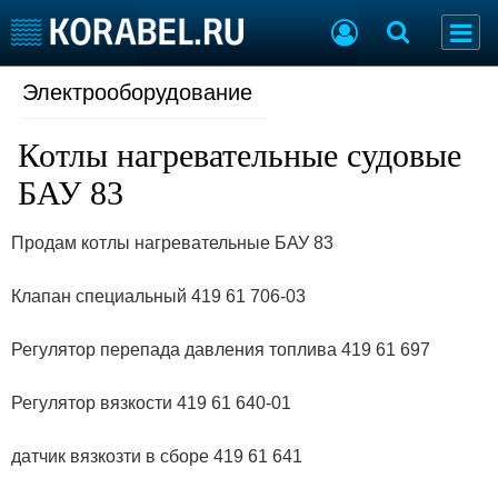
Электрооборудование
Судостроение
Торговая площадка
Пульс
Доска объявлений
Котлы нагревательные судовые
Новости
Продажа флота
Компании
Оборудование
БАУ 83
Репутация
Изделия
Работа
Материалы
Продам котлы нагревательные БАУ 83
Крюинг
Услуги
Журнал
Клапан специальный 419 61 706-03
Реклама
Регулятор перепада давления топлива 419 61 697
Конференции
Флот
Регулятор вязкости 419 61 640-01
Выставки и семинары
Галерея флота
Личности
Форум
датчик вязкозти в сборе 419 61 641
Словарь
Отзывы
Все службы