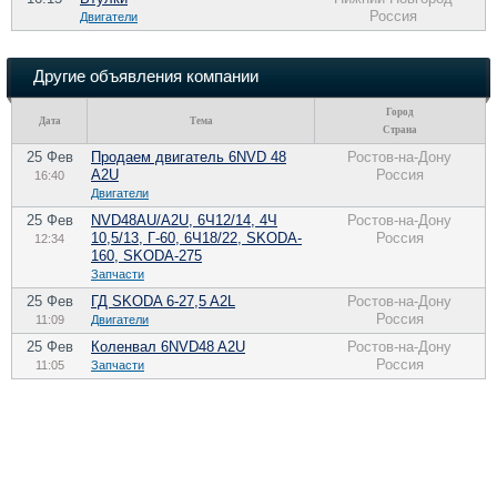
Россия
Двигатели
Другие объявления компании
Город
Дата
Тема
Страна
25 Фев
Продаем двигатель 6NVD 48
Ростов-на-Дону
A2U
Россия
16:40
Двигатели
25 Фев
NVD48AU/A2U, 6Ч12/14, 4Ч
Ростов-на-Дону
10,5/13, Г-60, 6Ч18/22, SKODA-
Россия
12:34
160, SKODA-275
Запчасти
25 Фев
ГД SKODA 6-27,5 A2L
Ростов-на-Дону
Россия
11:09
Двигатели
25 Фев
Коленвал 6NVD48 A2U
Ростов-на-Дону
Россия
11:05
Запчасти