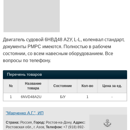
Двигатель судовой 6НВД48 А2У, L-L, коленвал стандарт,
документы РМРС имеются. Полностью в рабочем
состоянии, со всем навесным оборудованием. Все
вопросы по телефону.
Перечень товаров
Название
№
Состояние
Кол-во
Цена за ед.
товара
1
6NVD48A2U
Б/У
1
-
"Марченко А.Г.", ИП
Страна:
Россия,
Город:
Ростов-на-Дону,
Адрес:
Ростовская обл., г. Азов,
Телефон:
+7 (918) 892-