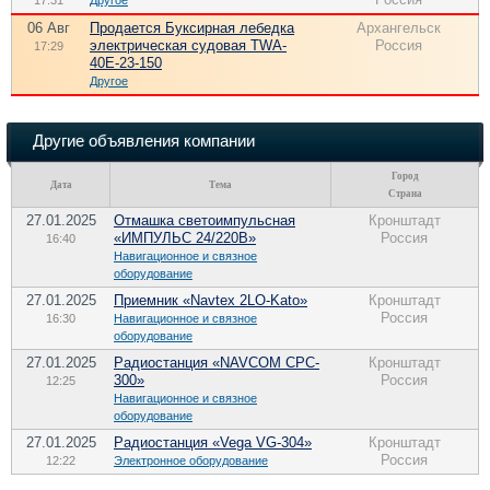
17:31
Другое
06 Авг
Продается Буксирная лебедка
Архангельск
электрическая судовая TWA-
Россия
17:29
40E-23-150
Другое
Другие объявления компании
Город
Дата
Тема
Страна
27.01.2025
Отмашка светоимпульсная
Кронштадт
«ИМПУЛЬС 24/220В»
Россия
16:40
Навигационное и связное
оборудование
27.01.2025
Приемник «Navtex 2LO-Kato»
Кронштадт
Россия
16:30
Навигационное и связное
оборудование
27.01.2025
Радиостанция «NAVCOM CPC-
Кронштадт
300»
Россия
12:25
Навигационное и связное
оборудование
27.01.2025
Радиостанция «Vega VG-304»
Кронштадт
Россия
12:22
Электронное оборудование