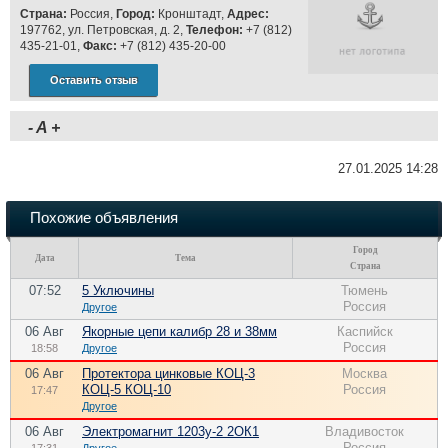
Страна:
Россия,
Город:
Кронштадт,
Адрес:
197762, ул. Петровская, д. 2,
Телефон:
+7 (812)
435-21-01,
Факс:
+7 (812) 435-20-00
Оставить отзыв
-
A
+
27.01.2025 14:28
Похожие объявления
Город
Дата
Тема
Страна
07:52
5 Уключины
Тюмень
Россия
Другое
06 Авг
Якорные цепи калибр 28 и 38мм
Каспийск
Россия
18:58
Другое
06 Авг
Протектора цинковые КОЦ-3
Москва
КОЦ-5 КОЦ-10
Россия
17:47
Другое
06 Авг
Электромагнит 1203у-2 2ОК1
Владивосток
Россия