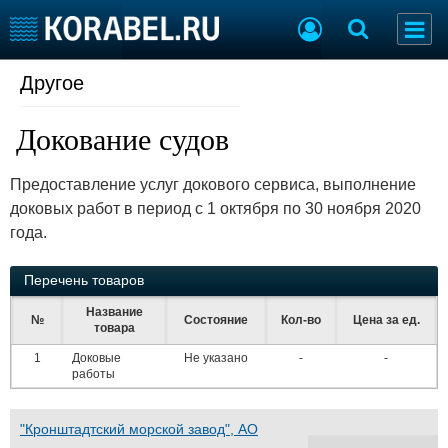
Другое
Судостроение
Торговая площадка
Пульс
Доска объявлений
Докование судов
Новости
Продажа флота
Компании
Оборудование
Предоставление услуг докового сервиса, выполнение
Репутация
Изделия
доковых работ в период с 1 октября по 30 ноября 2020
Работа
Материалы
года.
Крюинг
Услуги
Журнал
Перечень товаров
Реклама
Название
№
Состояние
Кол-во
Цена за ед.
товара
Конференции
Флот
1
Доковые
Не указано
-
-
Выставки и семинары
Галерея флота
работы
Личности
Форум
Словарь
Отзывы
"Кронштадтский морской завод", АО
Все службы