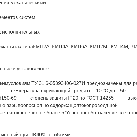
ления механическими
ементов систем
х исполнительных
тромагнитах типаКМП2А; КМП4А; КМП6А, КМП2М, КМП4М, ВМ
льные и установочные
кимусловиям ТУ 31.6-05393406-027И преднозначены для р
.· температура окружающей среды от -10 °С до +50
 15150-69· степень защиты IР20 по ГОСТ 14255· высо
не взрывоопасная,не содержащаятокопроводящей
тсяотклонение не более 5°Условноеобозначение электро
еменный при ПВ40%, с гибкими