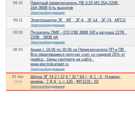
09:16
Пакетный переключатель ПВ 3-25 М3 25А-220В ,
16А-380В 6-ть выходов
Электрооборудование
09:11
Электрощетки ЭГ , МГ , ЭГ-4 , ЭГ-14 , ЭГ-74 , МГСО
Электрооборудование
09:00
Пускатель ПМЕ - 072-У3В 380В 50Гц катушка 127В .
220В . 380В 4А
Электрооборудование
08:43
Акция с 19.06 по 30.06 на Переключатели ПП и ПВ .
Все обратившиеся получат счет со скидкой 25% от
прайса . Цены смотрите на сайте :
www.electrokontakt.ru
Электрооборудование
07 Авг
Щётка ЭГ 74 2 ( 12,5 * 32 * 64 ) ; К 1 - 3 ; Н-наезд.
резина ; 7 Д 4 ; L = 125 ; ФР.2131 - 02
23:04
Электрооборудование