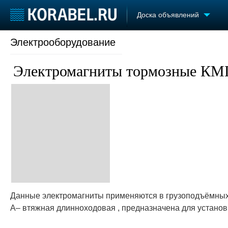
Доска объявлений
Электрооборудование
Судостроение
Торговая площадка
Конфере
Пульс
Доска объявлений
Выставк
Электромагниты тормозные К
Новости
Продажа флота
Личност
Компании
Оборудование
Словарь
Репутация
Изделия
Работа
Материалы
Крюинг
Услуги
Журнал
Реклама
Данные электромагниты применяются в грузоподъёмных
А– втяжная длинноходовая , предназначена для установ