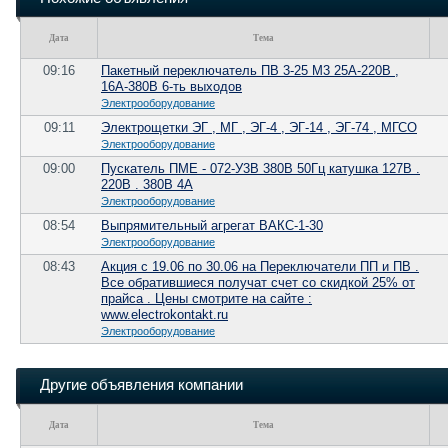
Дата
Тема
09:16
Пакетный переключатель ПВ 3-25 М3 25А-220В ,
16А-380В 6-ть выходов
Электрооборудование
09:11
Электрощетки ЭГ , МГ , ЭГ-4 , ЭГ-14 , ЭГ-74 , МГСО
Электрооборудование
09:00
Пускатель ПМЕ - 072-У3В 380В 50Гц катушка 127В .
220В . 380В 4А
Электрооборудование
08:54
Выпрямительный агрегат ВАКС-1-30
Электрооборудование
08:43
Акция с 19.06 по 30.06 на Переключатели ПП и ПВ .
Все обратившиеся получат счет со скидкой 25% от
прайса . Цены смотрите на сайте :
www.electrokontakt.ru
Электрооборудование
Другие объявления компании
Дата
Тема