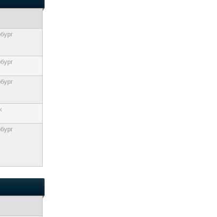
бург
бург
бург
к
бург