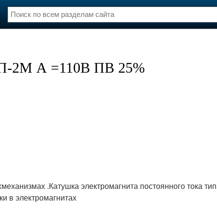
нции
Флот
и и семинары
Галерея флота
МП-2М А =110В ПВ 25%
и
Форум
Отзывы
Все службы
механизмах .Катушка электромагнита постоянного тока ти
ки в электромагнитах