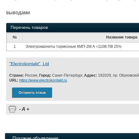
выводами
Перечень товаров
№
Название товара
1
Электромагниты тормозные КМП-2М А =110В ПВ 25%
"Electrokontakt", Ltd
Страна:
Россия,
Город:
Санкт-Петербург,
Адрес:
192029, пр. Обуховской
URL:
https://www.electrokontakt.ru
Оставить отзыв
-
A
+
Похожие объявления