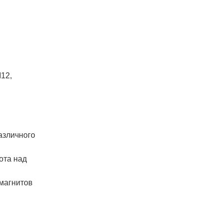
12,
азличного
та над
магнитов