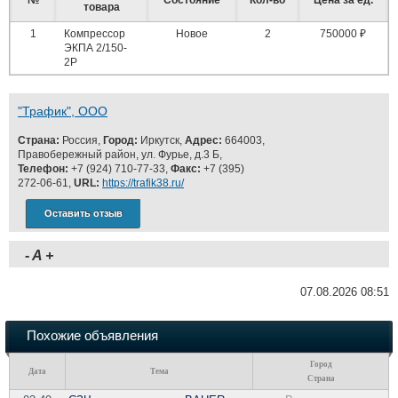
№
Состояние
Кол-во
Цена за ед.
товара
1
Компрессор
Новое
2
750000 ₽
ЭКПА 2/150-
2Р
"Трафик", ООО
Страна:
Россия,
Город:
Иркутск,
Адрес:
664003,
Правобережный район, ул. Фурье, д.3 Б,
Телефон:
+7 (924) 710-77-33,
Факс:
+7 (395)
272-06-61,
URL:
https://trafik38.ru/
Оставить отзыв
-
A
+
07.08.2026 08:51
Похожие объявления
Город
Дата
Тема
Страна