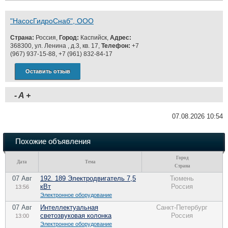
"НасосГидроСнаб", ООО
Страна:
Россия,
Город:
Каспийск,
Адрес:
368300, ул. Ленина , д.3, кв. 17,
Телефон:
+7
(967) 937-15-88, +7 (961) 832-84-17
Оставить отзыв
-
A
+
07.08.2026 10:54
Похожие объявления
Город
Дата
Тема
Страна
07 Авг
192. 189 Электродвигатель 7,5
Тюмень
кВт
Россия
13:56
Электронное оборудование
07 Авг
Интеллектуальная
Санкт-Петербург
светозвуковая колонка
Россия
13:00
Электронное оборудование