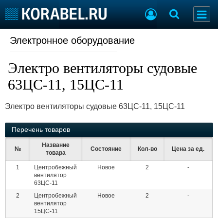
Электронное оборудование
Судостроение
Торговая площадка
Пульс
Доска объявлений
Электро вентиляторы судовые
Новости
Продажа флота
Компании
Оборудование
63ЦС-11, 15ЦС-11
Репутация
Изделия
Работа
Материалы
Электро вентиляторы судовые 63ЦС-11, 15ЦС-11
Крюинг
Услуги
Журнал
Перечень товаров
Реклама
Название
№
Состояние
Кол-во
Цена за ед.
товара
1
Центробежный
Новое
2
-
Конференции
Флот
вентилятор
Выставки и семинары
Галерея флота
63ЦС-11
Личности
Форум
2
Центробежный
Новое
2
-
Словарь
Отзывы
вентилятор
15ЦС-11
Все службы