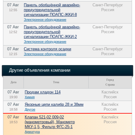
07 Авг
Панель обобщённой аварийно-
Санкт-Петербург
предупредительной
Россия
12:55
сигнализации ПОАПС-ЖКИ-8
Электронное оборудование
07 Авг
Панель обобщённой аварийно-
Санкт-Петербург
предупредительной
Россия
12:52
сигнализации ПОАПС-ЖКИ-2
Электронное оборудование
07 Авг
Система контроля осадки
Санкт-Петербург
Россия
12:15
Электронное оборудование
Другие объявления компании
Город
Дата
Тема
Страна
07 Авг
Продам хладон 114
Каспийск
Россия
19:00
Химия
07 Авг
Якорные цепи калибр 28 и 38мм
Каспийск
Россия
18:58
Другое
07 Авг
Клапан 521-02 009-02
Каспийск
(манометровый), Манометр
Россия
18:53
МКУ-1,5, Фильтр ФГС-25-1
Арматура