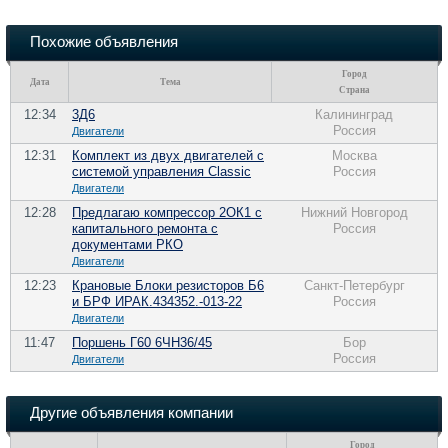
Похожие объявления
Город
Дата
Тема
Страна
12:34
3Д6
Калининград
Россия
Двигатели
12:31
Комплект из двух двигателей с
Москва
системой управления Classic
Россия
Двигатели
12:28
Предлагаю компрессор 2ОК1 с
Нижний Новгород
капитального ремонта с
Россия
документами РКО
Двигатели
12:23
Крановые Блоки резисторов Б6
Санкт-Петербург
и БРФ ИРАК.434352.-013-22
Россия
Двигатели
11:47
Поршень Г60 6ЧН36/45
Бор
Россия
Двигатели
Другие объявления компании
Город