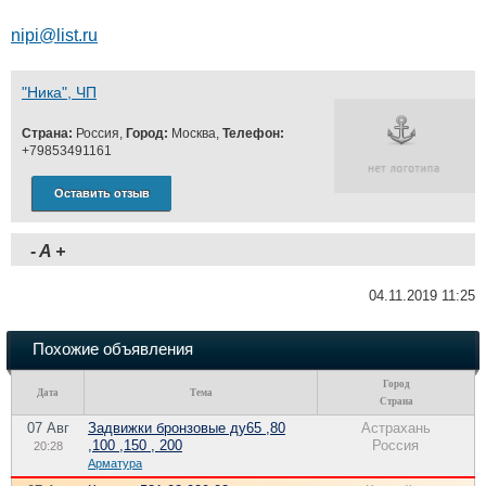
nipi@list.ru
"Ника", ЧП
Страна:
Россия,
Город:
Москва,
Телефон:
+79853491161
Оставить отзыв
-
A
+
04.11.2019 11:25
Похожие объявления
Город
Дата
Тема
Страна
07 Авг
Задвижки бронзовые ду65 ,80
Астрахань
,100 ,150 , 200
Россия
20:28
Арматура