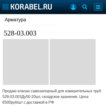
Арматура
Судостроение
Торговая площадка
Пульс
Доска объявлений
528-03.003
Новости
Продажа флота
Компании
Оборудование
Репутация
Изделия
Работа
Материалы
Крюинг
Услуги
Журнал
Реклама
Конференции
Флот
Выставки и семинары
Галерея флота
Продаю клапан самозапорный для измерительных труб
Личности
Форум
528-03.003Ду50-20шт, складское хранение. Цена
Словарь
Отзывы
6500руб/шт с доставкой в РФ
Все службы