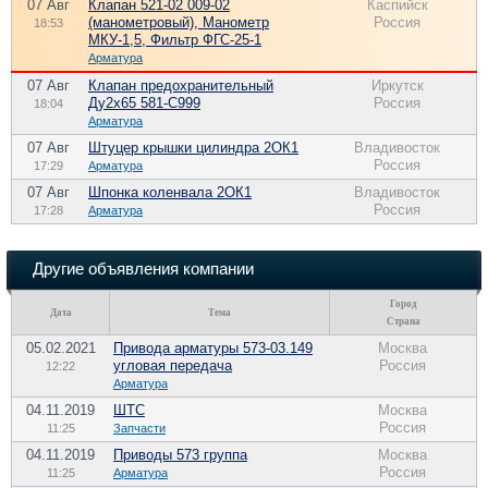
07 Авг
Клапан 521-02 009-02
Каспийск
(манометровый), Манометр
Россия
18:53
МКУ-1,5, Фильтр ФГС-25-1
Арматура
07 Авг
Клапан предохранительный
Иркутск
Ду2х65 581-С999
Россия
18:04
Арматура
07 Авг
Штуцер крышки цилиндра 2ОК1
Владивосток
Россия
17:29
Арматура
07 Авг
Шпонка коленвала 2ОК1
Владивосток
Россия
17:28
Арматура
Другие объявления компании
Город
Дата
Тема
Страна
05.02.2021
Привода арматуры 573-03.149
Москва
угловая передача
Россия
12:22
Арматура
04.11.2019
ШТС
Москва
Россия
11:25
Запчасти
04.11.2019
Приводы 573 группа
Москва
Россия
11:25
Арматура