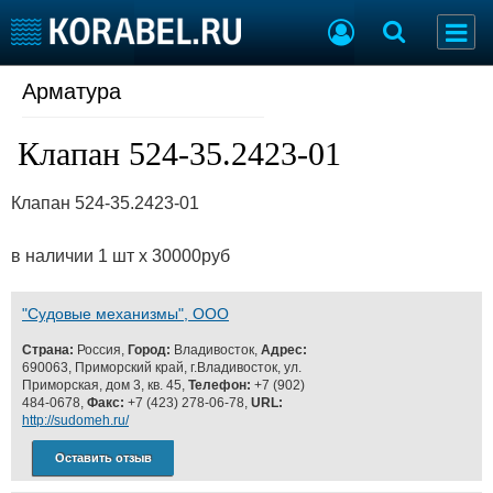
Арматура
Судостроение
Торговая площадка
Пульс
Доска объявлений
Клапан 524-35.2423-01
Новости
Продажа флота
Компании
Оборудование
Клапан 524-35.2423-01
Репутация
Изделия
Работа
Материалы
в наличии 1 шт х 30000руб
Крюинг
Услуги
Журнал
Реклама
"Судовые механизмы", ООО
Страна:
Россия,
Город:
Владивосток,
Адрес:
690063, Приморский край, г.Владивосток, ул.
Конференции
Флот
Приморская, дом 3, кв. 45,
Телефон:
+7 (902)
484-0678,
Факс:
+7 (423) 278-06-78,
URL:
Выставки и семинары
Галерея флота
http://sudomeh.ru/
Личности
Форум
Словарь
Оставить отзыв
Отзывы
Все службы