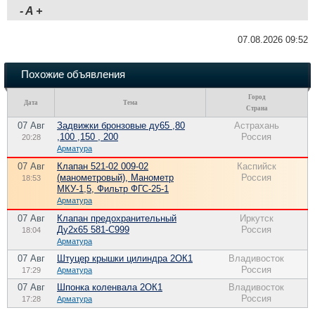
-
A
+
07.08.2026 09:52
Похожие объявления
Город
Дата
Тема
Страна
07 Авг
Задвижки бронзовые ду65 ,80
Астрахань
,100 ,150 , 200
Россия
20:28
Арматура
07 Авг
Клапан 521-02 009-02
Каспийск
(манометровый), Манометр
Россия
18:53
МКУ-1,5, Фильтр ФГС-25-1
Арматура
07 Авг
Клапан предохранительный
Иркутск
Ду2х65 581-С999
Россия
18:04
Арматура
07 Авг
Штуцер крышки цилиндра 2ОК1
Владивосток
Россия
17:29
Арматура
07 Авг
Шпонка коленвала 2ОК1
Владивосток
Россия
17:28
Арматура