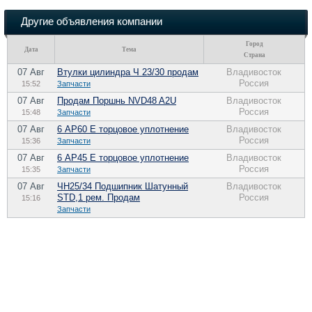
Другие объявления компании
Город
Дата
Тема
Страна
07 Авг
Втулки цилиндра Ч 23/30 продам
Владивосток
Россия
15:52
Запчасти
07 Авг
Продам Поршнь NVD48 A2U
Владивосток
Россия
15:48
Запчасти
07 Авг
6 АР60 Е торцовое уплотнение
Владивосток
Россия
15:36
Запчасти
07 Авг
6 АР45 Е торцовое уплотнение
Владивосток
Россия
15:35
Запчасти
07 Авг
ЧН25/34 Подшипник Шатунный
Владивосток
STD,1 рем. Продам
Россия
15:16
Запчасти