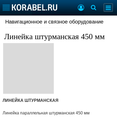
Навигационное и связное оборудование
Судостроение
Торговая площадка
Пульс
Доска объявлений
Линейка штурманская 450 мм
Новости
Продажа флота
Компании
Оборудование
Репутация
Изделия
Работа
Материалы
Крюинг
Услуги
Журнал
Реклама
Конференции
Флот
Выставки и семинары
Галерея флота
ЛИНЕЙКА ШТУРМАНСКАЯ
Личности
Форум
Словарь
Отзывы
Линейка параллельная штурманская 450 мм
Все службы