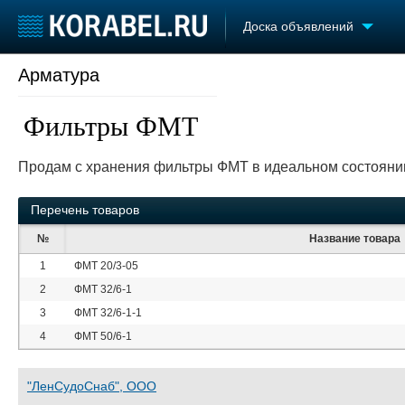
Доска объявлений
Арматура
Судостроение
Торговая площадка
Конфере
Пульс
Доска объявлений
Выставк
Фильтры ФМТ
Новости
Продажа флота
Личност
Компании
Оборудование
Словарь
Продам с хранения фильтры ФМТ в идеальном состояни
Репутация
Изделия
Работа
Материалы
Перечень товаров
Крюинг
Услуги
Журнал
№
Название товара
Реклама
1
ФМТ 20/3-05
2
ФМТ 32/6-1
3
ФМТ 32/6-1-1
4
ФМТ 50/6-1
"ЛенСудоСнаб", ООО