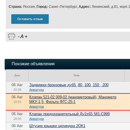
Страна:
Россия,
Город:
Санкт-Петербург,
Адрес:
Ленинский, д.81, корп.
Оставить отзыв
-
A
+
Похожие объявления
Дата
Тема
06 Авг
Задвижки бронзовые ду65 ,80 ,100 ,150 , 200
20:28
Арматура
06 Авг
Клапан 521-02 009-02 (манометровый), Манометр
МКУ-1,5, Фильтр ФГС-25-1
18:53
Арматура
06 Авг
Клапан предохранительный Ду2х65 581-С999
18:04
Арматура
06 Авг
Штуцер крышки цилиндра 2ОК1