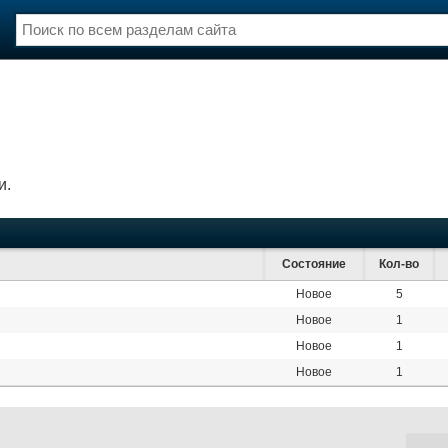
нции
Флот
и и семинары
Галерея флота
и
Форум
Отзывы
и.
Все службы
Состояние
Кол-во
Новое
5
Новое
1
Новое
1
Новое
1