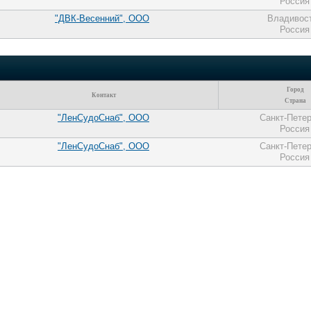
Россия
"ДВК-Весенний", ООО
Владивос
Россия
Город
Контакт
Страна
"ЛенСудоСнаб", ООО
Санкт-Пете
Россия
"ЛенСудоСнаб", ООО
Санкт-Пете
Россия