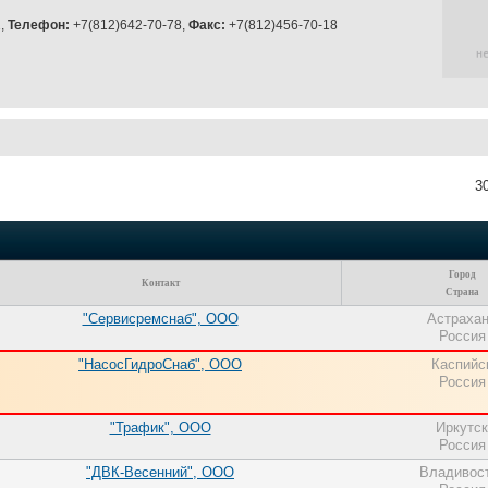
1,
Телефон:
+7(812)642-70-78,
Факс:
+7(812)456-70-18
3
Город
Контакт
Страна
"Сервисремснаб", ООО
Астраха
Россия
"НасосГидроСнаб", ООО
Каспийс
Россия
"Трафик", ООО
Иркутск
Россия
"ДВК-Весенний", ООО
Владивос