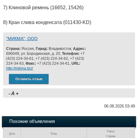
7) Клиновой ремень (16652, 15426)
8) Кран слива конденсата (011430-KD)
"МИКМА", ООО
Страна:
Россия,
Город:
Владивосток,
Адрес:
690049, ул. Бородинская, д. 20,
Телефон:
+7
(423) 224-34-61, +7 (423) 224-34-62, +7 (423)
224-34-63,
Факс:
+7 (423) 224-34-61,
URL:
http://mikma.biz/
Оставить отзыв
-
A
+
06.08.2026 03:49
Похожие объявления
Город
Дата
Тема
Страна