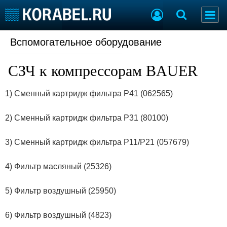
Вспомогательное оборудование
Судостроение
Торговая площадка
Пульс
Доска объявлений
СЗЧ к компрессорам BAUER
Новости
Продажа флота
Компании
Оборудование
1) Сменный картридж фильтра P41 (062565)
Репутация
Изделия
Работа
Материалы
2) Сменный картридж фильтра P31 (80100)
Крюинг
Услуги
Журнал
3) Сменный картридж фильтра P11/P21 (057679)
Реклама
4) Фильтр масляный (25326)
Конференции
Флот
Выставки и семинары
Галерея флота
5) Фильтр воздушный (25950)
Личности
Форум
Словарь
Отзывы
6) Фильтр воздушный (4823)
Все службы