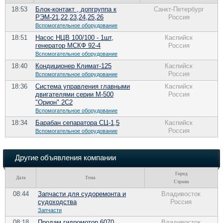
18:53
Блок-контакт , допгруппа к
Санкт-Петербург
РЭМ-21,22,23,24,25,26
Россия
Вспомогательное оборудование
18:51
Насос НЦВ 100/100 - 1шт,
Каспийск
генератор МСКФ 92-4
Россия
Вспомогательное оборудование
18:40
Кондиционер Климат-125
Каспийск
Россия
Вспомогательное оборудование
18:36
Система управления главными
Каспийск
двигателями серии М-500
Россия
"Орион" 2С2
Вспомогательное оборудование
18:34
Барабан сепаратора СЦ-1,5
Каспийск
Россия
Вспомогательное оборудование
Другие объявления компании
Город
Дата
Тема
Страна
08:44
Запчасти для судоремонта и
Владивосток
судоходства
Россия
Запчасти
08:18
Продам гидромотор 6070
Владивосток